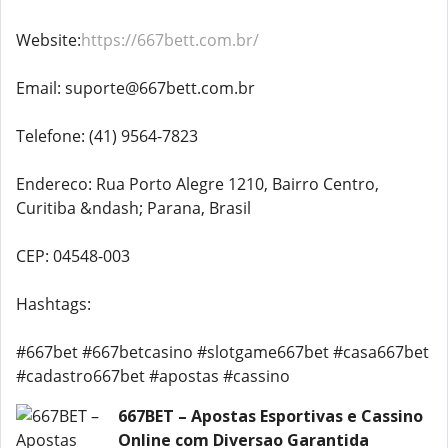
Website:
https://667bett.com.br/
Email: suporte@667bett.com.br
Telefone: (41) 9564-7823
Endereco: Rua Porto Alegre 1210, Bairro Centro,
Curitiba &ndash; Parana, Brasil
CEP: 04548-003
Hashtags:
#667bet #667betcasino #slotgame667bet #casa667bet
#cadastro667bet #apostas #cassino
667BET – Apostas Esportivas e Cassino
Online com Diversao Garantida