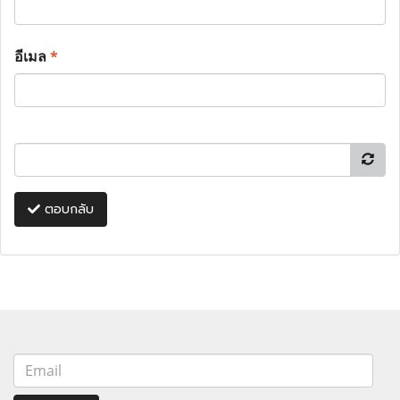
อีเมล
*
ตอบกลับ