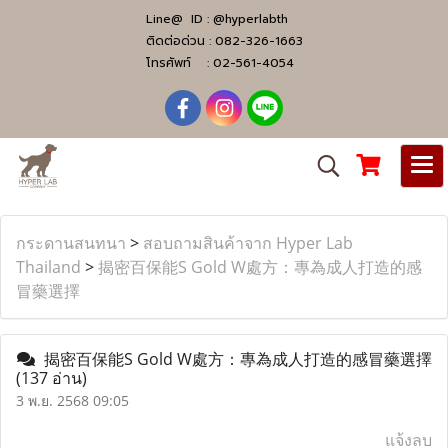
Line@ ID :
@hyperlabth
ติดต่อด่วน :
082-326-1663
โทรศัพท์ :
02-561-4054
กระดานสนทนา
>
สอบถามสินค้าจาก Hyper Lab
Thailand
>
揭密百保能S Gold W處方：專為成人打造的感
冒藥選擇
揭密百保能S Gold W處方：專為成人打造的感冒藥選擇
(137 อ่าน)
3 พ.ย. 2568 09:05
แจ้งลบ