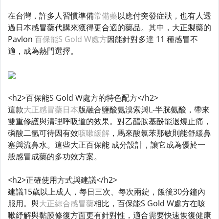
在台灣，許多人習慣準備
常備藥
以應付突發症狀，也有人透
過日本感冒藥代購來獲得更合適的藥品。其中，大正製藥的
Pavlon
百保能S Gold W處方
因能針對多達 11 種感冒不
適，成為熱門選擇。
<h2>百保能S Gold W處方的特色配方</h2>
這款
大正感冒藥日本
版融合鹽酸氨溴索與L-半胱氨酸，帶來
雙重修護與清理呼吸道的效果。對乙醯胺基酚能退燒止痛，
磷酸二氫可待因有效
咳嗽緩解
，馬來酸氯苯那敏則能舒緩鼻
塞與流鼻水。這些大正百保能 成分設計，讓它成為優於一
般感冒成藥的多功效方案。
<h2>正確使用方式與建議</h2>
建議15歲以上成人，每日三次、每次兩錠，飯後30分鐘內
服用。與
大正綜合感冒藥
相比，百保能S Gold W處方在咳
嗽紓解與黏膜修復方面更有針對性，適合需要快速恢復健康