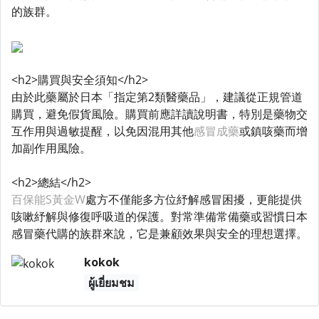
的族群。
<h2>購買與安全須知</h2>
由於此藥屬於日本「指定第2類醫藥品」，建議從正規管道
購買，避免假貨風險。購買前應詳讀說明書，特別是藥物交
互作用與過敏提醒，以免因混用其他
感冒成藥
或鎮咳藥而增
加副作用風險。
<h2>總結</h2>
百保能S黃金W
處方不僅能多方位紓解感冒困擾，更能提供
咳嗽紓解與修復呼吸道的保護。對常準備常備藥或習慣日本
感冒藥代購的族群來說，它是兼顧效果與安全的理想選擇。
kokok
ผู้เยี่ยมชม