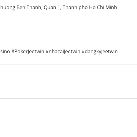
, Phuong Ben Thanh, Quan 1, Thanh pho Ho Chi Minh
asino #PokerJeetwin #nhacaiJeetwin #dangkyJeetwin