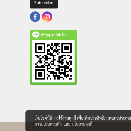
Subscribe
@hyperlabth
เว็บไซต์นี้มีการใช้งานคุกกี้ เพื่อเพิ่มประสิทธิภาพและประส
ความเป็นส่วนตัว
และ
นโยบายคุกกี้