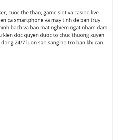
er, cuoc the thao, game slot va casino live
ren ca smartphone va may tinh de ban truy
g, minh bach va bao mat nghiem ngat nham dam
 su kien doc quyen duoc to chuc thuong xuyen
 dong 24/7 luon san sang ho tro ban khi can.