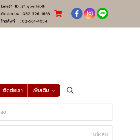
Line@ ID :
@hyperlabth
ติดต่อด่วน :
082-326-1663
โทรศัพท์ :
02-561-4054
ติดต่อเรา
เพิ่มเติม
Cao
แจ้งลบ