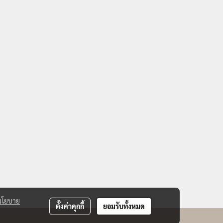
นโยบาย
ตั้งค่าคุกกี้
ยอมรับทั้งหมด