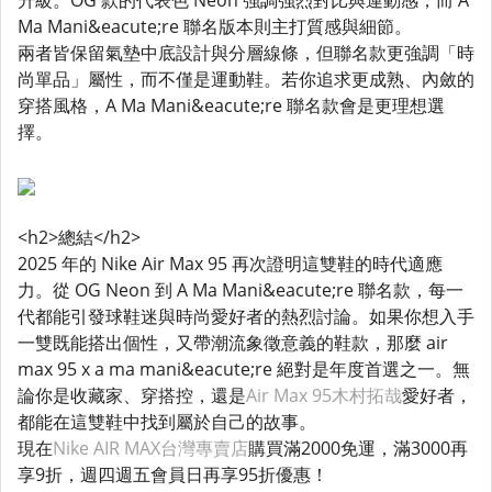
升級。OG 款的代表色 Neon 強調強烈對比與運動感，而 A
Ma Mani&eacute;re 聯名版本則主打質感與細節。
兩者皆保留氣墊中底設計與分層線條，但聯名款更強調「時
尚單品」屬性，而不僅是運動鞋。若你追求更成熟、內斂的
穿搭風格，A Ma Mani&eacute;re 聯名款會是更理想選
擇。
<h2>總結</h2>
2025 年的 Nike Air Max 95 再次證明這雙鞋的時代適應
力。從 OG Neon 到 A Ma Mani&eacute;re 聯名款，每一
代都能引發球鞋迷與時尚愛好者的熱烈討論。如果你想入手
一雙既能搭出個性，又帶潮流象徵意義的鞋款，那麼 air
max 95 x a ma mani&eacute;re 絕對是年度首選之一。無
論你是收藏家、穿搭控，還是
Air Max 95木村拓哉
愛好者，
都能在這雙鞋中找到屬於自己的故事。
現在
Nike AIR MAX台灣專賣店
購買滿2000免運，滿3000再
享9折，週四週五會員日再享95折優惠！