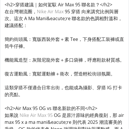
<h2>穿搭建議｜如何駕馭 Air Max 95 聯名款？</h2>
在台灣潮流圈，
Nike Air Max
95 穿搭 向來講究比例與層
次。這次 A Ma Mani&eacute;re 聯名款的色調相對溫和，
建議搭配：
簡約街頭風：寬版西裝外套＋素 Tee，下身搭配工裝褲或直
筒牛仔褲。
機能風造型：灰階尼龍外套＋多口袋褲，呼應鞋款材質感。
復古運動風：寬鬆運動褲＋衛衣，營造輕松街頭氛圍。
這類穿搭不僅適合日常出街，也能成為攝影、穿搭 IG 打卡
的亮點。
<h2>Air Max 95 OG vs 聯名新款的不同</h2>
如果說
Nike Air Max 95
OG 是原汁原味的經典復刻，那 air
max 95 x a ma mani&eacute;re 則代表 2025 潮流審美的