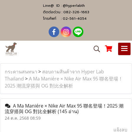
Line@ ID :
@hyperlabth
ติดต่อด่วน :
082-326-1663
โทรศัพท์ :
02-561-4054
กระดานสนทนา
>
สอบถามสินค้าจาก Hyper Lab
Thailand
>
A Ma Maniére × Nike Air Max 95 聯名登場！
2025 潮流穿搭與 OG 對比全解析
A Ma Maniére × Nike Air Max 95 聯名登場！2025 潮
流穿搭與 OG 對比全解析
(145 อ่าน)
24 ต.ค. 2568 08:59
แจ้งลบ