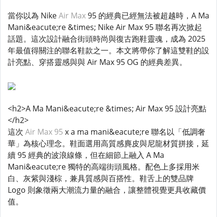
當你以為 Nike
Air Max
95 的經典已經無法被超越時，A Ma
Mani&eacute;re &times; Nike Air Max 95 聯名再次掀起
話題。這次設計融合街頭時尚與復古跑鞋靈魂，成為 2025
年最值得關注的聯名鞋款之一。本文將帶你了解這雙鞋的設
計亮點、穿搭靈感與與 Air Max 95 OG 的經典差異。
<h2>A Ma Mani&eacute;re &times; Air Max 95 設計亮點
</h2>
這次
Air Max 95
x a ma mani&eacute;re 聯名以「低調奢
華」為核心理念。鞋面選用高質感麂皮與尼龍材質拼接，延
續 95 經典的波浪線條，但在細節上融入 A Ma
Mani&eacute;re 獨特的高端街頭風格。配色上多採用米
白、灰紫與淺棕，兼具質感與百搭性。鞋舌上的雙品牌
Logo 則象徵兩大潮流力量的融合，讓整體視覺更具收藏價
值。