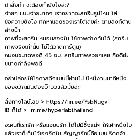
ถ้าสั่งทำ จะต้องทำยังไงล่ะ?
ง่ายๆ แบบง่ายมากๆ เราอยากจะสกรีนรูปไหน ใส่
ข้อความยังไง ทักหาแอดของเราได้เลยค่ะ ตามลิงก์ด้าน
ล่างน๊า
ภาพที่จะสกรีน หมอนสองใบ ใช้ภาพต่างกันได้ (สกรีน
ภาพจริงเท่านั้น ไม่ได้วาดการ์ตูน)
หมอนขนาดพอดี 45 ซม. สกรีนภาพสวยๆเลย คือดีอ่ะ
ขนาดกำลังพอดี
อย่าปล่อยให้โอกาสดีๆแบบนี้ผ่านไป ปีหนึ่งวนมาทีหนึ่ง
ของขวัญมันต้องว๊าววแล้วมั้ยอ่ะ!
สั่งทางไลน์เลย >
https://lin.ee/YsbNugv
IB ก็ได้ >
m.me/hyperlabthailand
จะคนที่เรารัก หรือแอบบรัก ได้ไปมีซึ้งแน่ๆ ให้เค้าหนึ่งใบ
แล้วเราก็เก็บไว้เองอีกใบ สัญญารักนี้คือแบบเริดดจ้า