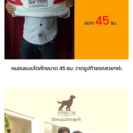
หมอนแบบไดคัทขนาด 45 ซม. วาดรูปท้ายรถสวยๆค่ะ