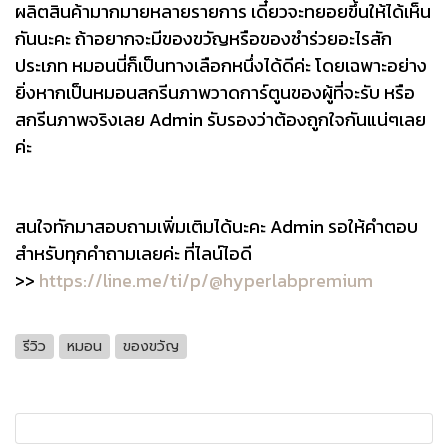
ผลิตสินค้ามากมายหลายรายการ เดี๋ยวจะทยอยขึ้นให้ได้เห็น
กันนะคะ ถ้าอยากจะมีของขวัญหรือของชำร่วยอะไรสัก
ประเภท หมอนนี่ก็เป็นทางเลือกหนึ่งได้ดีค่ะ โดยเฉพาะอย่าง
ยิ่งหากเป็นหมอนสกรีนภาพวาดการ์ตูนของผู้ที่จะรับ หรือ
สกรีนภาพจริงเลย Admin รับรองว่าต้องถูกใจกันแน่ๆเลย
ค่ะ
สนใจทักมาสอบถามเพิ่มเติมได้นะคะ Admin รอให้คำตอบ
สำหรับทุกคำถามเลยค่ะ ที่ไลน์ไอดี
>>
https://line.me/ti/p/@hyperlabpremium
รีวิว
หมอน
ของขวัญ