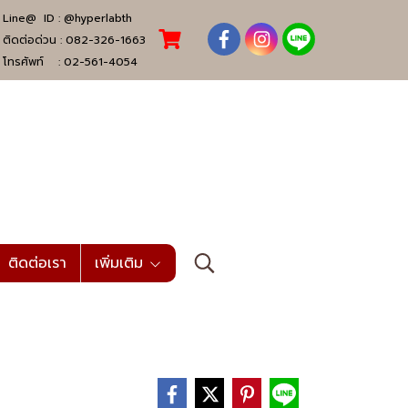
Line@ ID :
@hyperlabth
ติดต่อด่วน :
082-326-1663
โทรศัพท์ :
02-561-4054
ติดต่อเรา
เพิ่มเติม