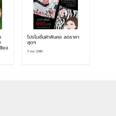
ก
โปรโมชั่นผ้าพันคอ ลดราคา
พ
สุดๆ
สียง
7 ก.ย. 2561