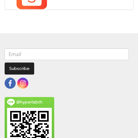
Subscribe
@hyperlabth