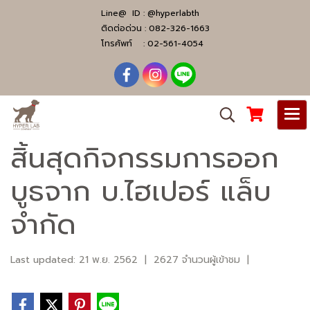
Line@ ID :
@hyperlabth
ติดต่อด่วน :
082-326-1663
โทรศัพท์ :
02-561-4054
สิ้นสุดกิจกรรมการออก
บูธจาก บ.ไฮเปอร์ แล็บ
จำกัด
Last updated: 21 พ.ย. 2562
|
2627 จำนวนผู้เข้าชม
|