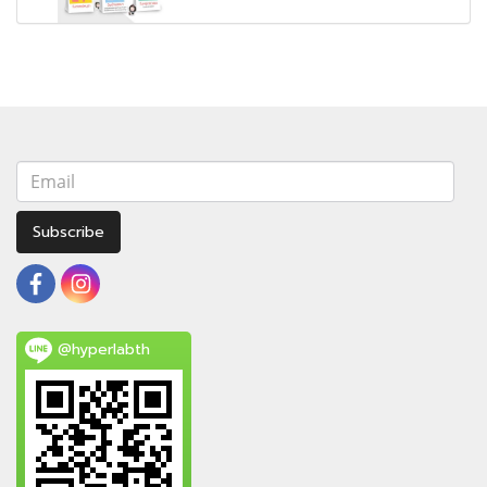
Subscribe
@hyperlabth