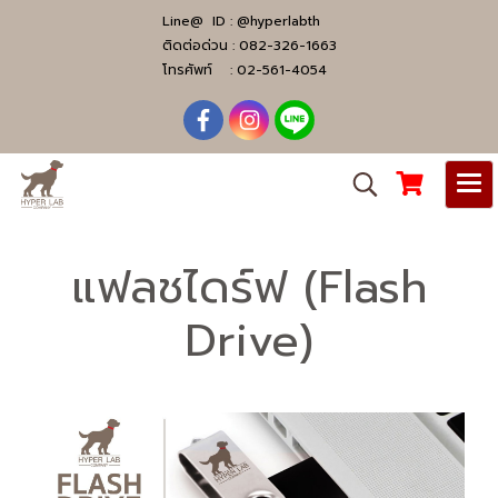
Line@ ID :
@hyperlabth
ติดต่อด่วน :
082-326-1663
โทรศัพท์ :
02-561-4054
แฟลชไดร์ฟ (Flash
Drive)