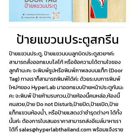
ป้ายแขวนประตูสกรีน
ป้ายแขวนประตู, ป้ายแขวนบนลูกบิดประตูสวยๆค่ะ
สามารถสั่งออกแบบโลโก้ หรือข้อความได้ตามใจของ
ลูกค้านะคะ จะพิมพ์รูปหรือพิมพ์ภาพลงบนแท็ก (Door
Tag) ทางเราก็สามารถพิมพ์ได้ค่ะ ด้วยระบบการพิมพ์
ใหม่ๆของ HyperLab มาออกแบบป้ายหน้าประตูกันนะ
คะ จะพิมพ์ ป้ายห้ามรบกวน,ป้ายห้องนี้คนหล่อ,ห้องนี้
คนสวย,ป้าย Do not Disturb,ป้ายปิด,ป้ายเปิด,ป้าย
แท็กแขวนห้องน้ำ, หรือป้ายแสดงว่าชำรุดต่างๆ ได้ทั้ง
นั้นค่ะ ต้องการใบเสนอราคาสามารถส่งอีเมล์มาหาเรา
ได้ที่ sales@hyperlabthailand.com พร้อมแจ้งราย