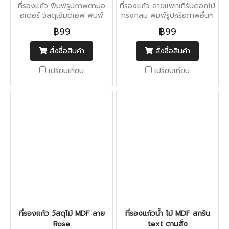
ที่รองแก้ว พิมพ์รูปภาพตามอ
ที่รองแก้ว ลายแพทเทิร์นดอกไม้
อเดอร์ วัสดุเอ็มดีเอฟ พิมพ์
ทรงกลม พิมพ์รูปหรือภาพอื่นๆ
ด้วยสีคุณภาพสูง สียึดเกาะติด
ได้ตามสั่ง
฿99
฿99
วัสดุทนนาน
สั่งซื้อสินค้า
สั่งซื้อสินค้า
เปรียบเทียบ
เปรียบเทียบ
ที่รองแก้ว วัสดุไม้ MDF ลาย
ที่รองแก้วน้ำ ไม้ MDF สกรีน
Rose
text ตามสั่ง