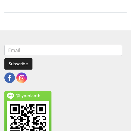
Subscribe
@hyperlabth