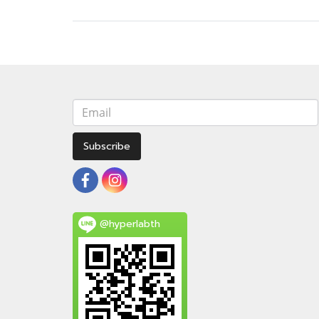
Subscribe
@hyperlabth