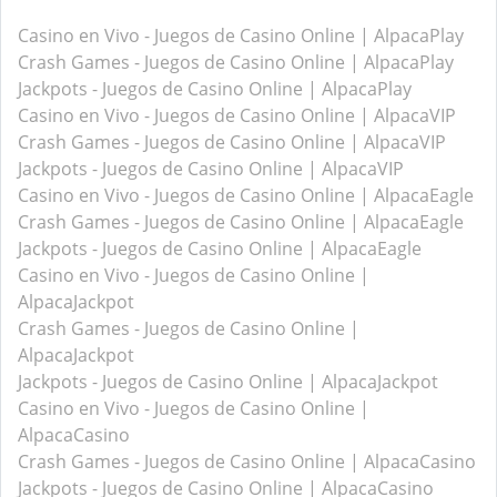
Casino en Vivo - Juegos de Casino Online | AlpacaPlay
Crash Games - Juegos de Casino Online | AlpacaPlay
Jackpots - Juegos de Casino Online | AlpacaPlay
Casino en Vivo - Juegos de Casino Online | AlpacaVIP
Crash Games - Juegos de Casino Online | AlpacaVIP
Jackpots - Juegos de Casino Online | AlpacaVIP
Casino en Vivo - Juegos de Casino Online | AlpacaEagle
Crash Games - Juegos de Casino Online | AlpacaEagle
Jackpots - Juegos de Casino Online | AlpacaEagle
Casino en Vivo - Juegos de Casino Online |
AlpacaJackpot
Crash Games - Juegos de Casino Online |
AlpacaJackpot
Jackpots - Juegos de Casino Online | AlpacaJackpot
Casino en Vivo - Juegos de Casino Online |
AlpacaCasino
Crash Games - Juegos de Casino Online | AlpacaCasino
Jackpots - Juegos de Casino Online | AlpacaCasino