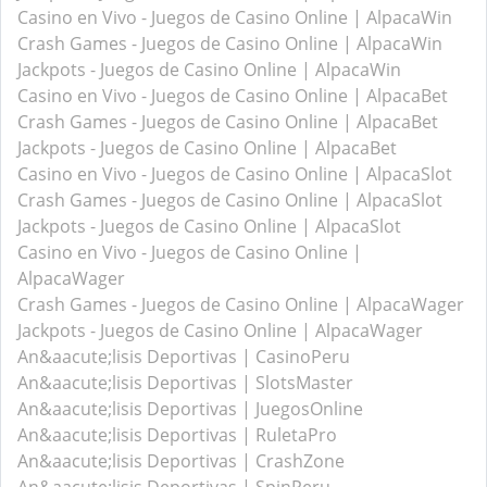
Casino en Vivo - Juegos de Casino Online | AlpacaWin
Crash Games - Juegos de Casino Online | AlpacaWin
Jackpots - Juegos de Casino Online | AlpacaWin
Casino en Vivo - Juegos de Casino Online | AlpacaBet
Crash Games - Juegos de Casino Online | AlpacaBet
Jackpots - Juegos de Casino Online | AlpacaBet
Casino en Vivo - Juegos de Casino Online | AlpacaSlot
Crash Games - Juegos de Casino Online | AlpacaSlot
Jackpots - Juegos de Casino Online | AlpacaSlot
Casino en Vivo - Juegos de Casino Online |
AlpacaWager
Crash Games - Juegos de Casino Online | AlpacaWager
Jackpots - Juegos de Casino Online | AlpacaWager
An&aacute;lisis Deportivas | CasinoPeru
An&aacute;lisis Deportivas | SlotsMaster
An&aacute;lisis Deportivas | JuegosOnline
An&aacute;lisis Deportivas | RuletaPro
An&aacute;lisis Deportivas | CrashZone