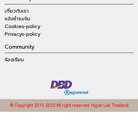
เกี่ยวกับเรา
แจ้งชำระเงิน
Cookies-policy
Privacys-policy
Community
ร้องเรียน
© Copyright 2015-2023 All right reserved.
Hyper Lab Thailand