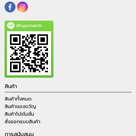
@hyperlabth
สินค้า
สินค้าทั้งหมด
สินค้าของขวัญ
สินค้าโปรโมชั่น
สั่งออกแบบสินค้า
การสนับสนุน