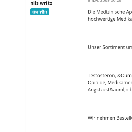
8 พ.ค. 2569 06:28
nils writz
สมาชิก
Die Medizinische Ap
hochwertige Medika
Unser Sortiment um
Testosteron, &Ouml;
Opioide, Medikamen
Angstzust&auml;nd
Wir nehmen Bestell