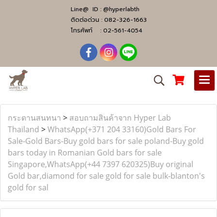
Line@ ID :
@hyperlabth
ติดต่อด่วน :
082-326-1663
โทรศัพท์ :
02-561-4054
กระดานสนทนา
>
สอบถามสินค้าจาก Hyper Lab
Thailand
>
WhatsApp(+371 204 33160)Gold Bars For
Sale-Gold Bars-Buy gold bars for sale poland-Buy gold
bars today in Romanian Gold bars for sale
Singapore,WhatsApp(+44 7397 620325)Buy original
Gold bar,diamond for sale gold for sale bulk-blanton's
gold for sal