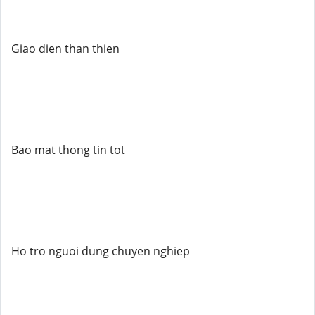
Giao dien than thien
Bao mat thong tin tot
Ho tro nguoi dung chuyen nghiep