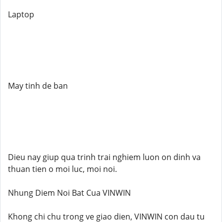
Laptop
May tinh de ban
Dieu nay giup qua trinh trai nghiem luon on dinh va
thuan tien o moi luc, moi noi.
Nhung Diem Noi Bat Cua VINWIN
Khong chi chu trong ve giao dien, VINWIN con dau tu