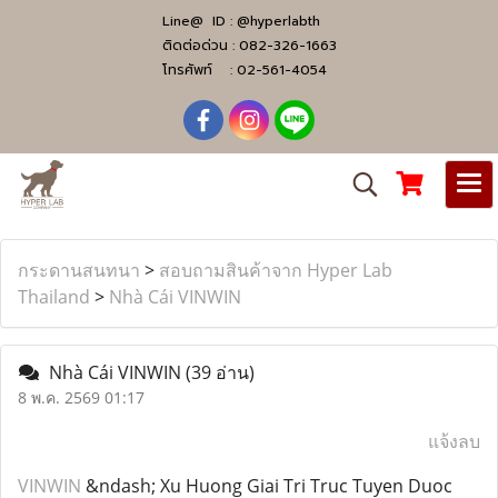
Line@ ID :
@hyperlabth
ติดต่อด่วน :
082-326-1663
โทรศัพท์ :
02-561-4054
กระดานสนทนา
>
สอบถามสินค้าจาก Hyper Lab
Thailand
>
Nhà Cái VINWIN
Nhà Cái VINWIN
(39 อ่าน)
8 พ.ค. 2569 01:17
แจ้งลบ
VINWIN
&ndash; Xu Huong Giai Tri Truc Tuyen Duoc