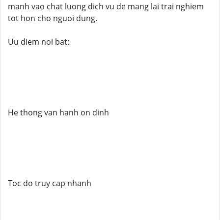
manh vao chat luong dich vu de mang lai trai nghiem
tot hon cho nguoi dung.
Uu diem noi bat:
He thong van hanh on dinh
Toc do truy cap nhanh