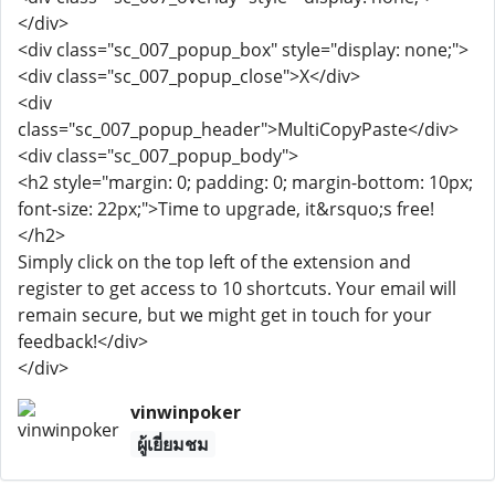
</div>
<div class="sc_007_popup_box" style="display: none;">
<div class="sc_007_popup_close">X</div>
<div
class="sc_007_popup_header">MultiCopyPaste</div>
<div class="sc_007_popup_body">
<h2 style="margin: 0; padding: 0; margin-bottom: 10px;
font-size: 22px;">Time to upgrade, it&rsquo;s free!
</h2>
Simply click on the top left of the extension and
register to get access to 10 shortcuts. Your email will
remain secure, but we might get in touch for your
feedback!</div>
</div>
vinwinpoker
ผู้เยี่ยมชม