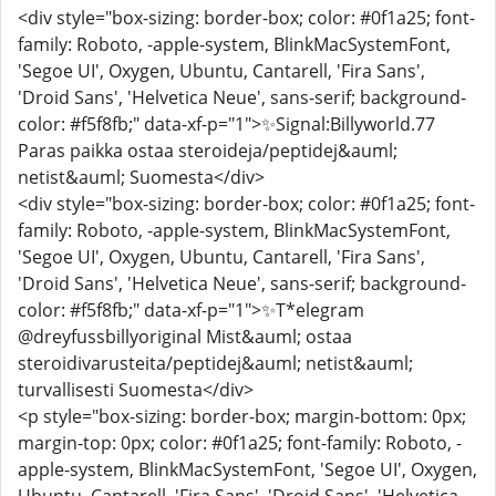
<div style="box-sizing: border-box; color: #0f1a25; font-
family: Roboto, -apple-system, BlinkMacSystemFont,
'Segoe UI', Oxygen, Ubuntu, Cantarell, 'Fira Sans',
'Droid Sans', 'Helvetica Neue', sans-serif; background-
color: #f5f8fb;" data-xf-p="1">✨Signal:Billyworld.77
Paras paikka ostaa steroideja/peptidej&auml;
netist&auml; Suomesta</div>
<div style="box-sizing: border-box; color: #0f1a25; font-
family: Roboto, -apple-system, BlinkMacSystemFont,
'Segoe UI', Oxygen, Ubuntu, Cantarell, 'Fira Sans',
'Droid Sans', 'Helvetica Neue', sans-serif; background-
color: #f5f8fb;" data-xf-p="1">✨T*elegram
@dreyfussbillyoriginal Mist&auml; ostaa
steroidivarusteita/peptidej&auml; netist&auml;
turvallisesti Suomesta</div>
<p style="box-sizing: border-box; margin-bottom: 0px;
margin-top: 0px; color: #0f1a25; font-family: Roboto, -
apple-system, BlinkMacSystemFont, 'Segoe UI', Oxygen,