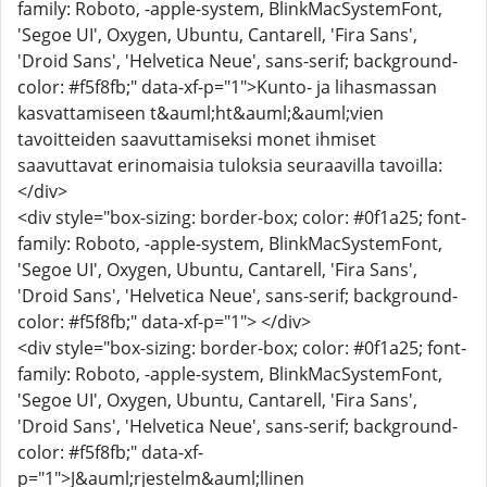
family: Roboto, -apple-system, BlinkMacSystemFont,
'Segoe UI', Oxygen, Ubuntu, Cantarell, 'Fira Sans',
'Droid Sans', 'Helvetica Neue', sans-serif; background-
color: #f5f8fb;" data-xf-p="1">Kunto- ja lihasmassan
kasvattamiseen t&auml;ht&auml;&auml;vien
tavoitteiden saavuttamiseksi monet ihmiset
saavuttavat erinomaisia tuloksia seuraavilla tavoilla:
</div>
<div style="box-sizing: border-box; color: #0f1a25; font-
family: Roboto, -apple-system, BlinkMacSystemFont,
'Segoe UI', Oxygen, Ubuntu, Cantarell, 'Fira Sans',
'Droid Sans', 'Helvetica Neue', sans-serif; background-
color: #f5f8fb;" data-xf-p="1"> </div>
<div style="box-sizing: border-box; color: #0f1a25; font-
family: Roboto, -apple-system, BlinkMacSystemFont,
'Segoe UI', Oxygen, Ubuntu, Cantarell, 'Fira Sans',
'Droid Sans', 'Helvetica Neue', sans-serif; background-
color: #f5f8fb;" data-xf-
p="1">J&auml;rjestelm&auml;llinen