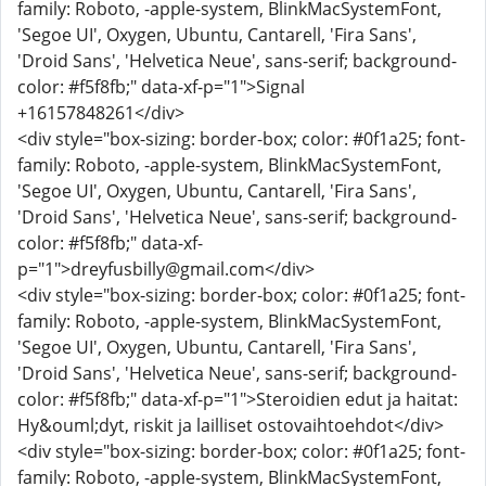
family: Roboto, -apple-system, BlinkMacSystemFont,
'Segoe UI', Oxygen, Ubuntu, Cantarell, 'Fira Sans',
'Droid Sans', 'Helvetica Neue', sans-serif; background-
color: #f5f8fb;" data-xf-p="1">Signal
+16157848261</div>
<div style="box-sizing: border-box; color: #0f1a25; font-
family: Roboto, -apple-system, BlinkMacSystemFont,
'Segoe UI', Oxygen, Ubuntu, Cantarell, 'Fira Sans',
'Droid Sans', 'Helvetica Neue', sans-serif; background-
color: #f5f8fb;" data-xf-
p="1">dreyfusbilly@gmail.com</div>
<div style="box-sizing: border-box; color: #0f1a25; font-
family: Roboto, -apple-system, BlinkMacSystemFont,
'Segoe UI', Oxygen, Ubuntu, Cantarell, 'Fira Sans',
'Droid Sans', 'Helvetica Neue', sans-serif; background-
color: #f5f8fb;" data-xf-p="1">Steroidien edut ja haitat:
Hy&ouml;dyt, riskit ja lailliset ostovaihtoehdot</div>
<div style="box-sizing: border-box; color: #0f1a25; font-
family: Roboto, -apple-system, BlinkMacSystemFont,