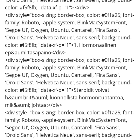
'Droid Sans', 'Helvetica Neue', sans-serif; background-
color: #f5f8fb;" data-xf-p="1"> </div>
<div style="box-sizing: border-box; color: #0f1a25; font-
family: Roboto, -apple-system, BlinkMacSystemFont,
'Segoe UI', Oxygen, Ubuntu, Cantarell, 'Fira Sans',
'Droid Sans', 'Helvetica Neue', sans-serif; background-
color: #f5f8fb;" data-xf-p="1">1. Hormonaalinen
ep&auml;tasapaino</div>
<div style="box-sizing: border-box; color: #0f1a25; font-
family: Roboto, -apple-system, BlinkMacSystemFont,
'Segoe UI', Oxygen, Ubuntu, Cantarell, 'Fira Sans',
'Droid Sans', 'Helvetica Neue', sans-serif; background-
color: #f5f8fb;" data-xf-p="1">Steroidit voivat
h&auml;irit&auml; luonnollista hormonituotantoa,
mik&auml; johtaa:</div>
<div style="box-sizing: border-box; color: #0f1a25; font-
family: Roboto, -apple-system, BlinkMacSystemFont,
'Segoe UI', Oxygen, Ubuntu, Cantarell, 'Fira Sans',
'Droid Sans', 'Helvetica Neue', sans-serif; background-