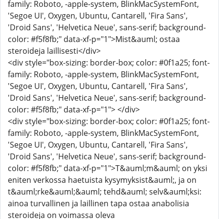
family: Roboto, -apple-system, BlinkMacSystemFont,
'Segoe UI', Oxygen, Ubuntu, Cantarell, 'Fira Sans',
'Droid Sans', 'Helvetica Neue', sans-serif; background-
color: #f5f8fb;" data-xf-p="1">Mist&auml; ostaa
steroideja laillisesti</div>
<div style="box-sizing: border-box; color: #0f1a25; font-
family: Roboto, -apple-system, BlinkMacSystemFont,
'Segoe UI', Oxygen, Ubuntu, Cantarell, 'Fira Sans',
'Droid Sans', 'Helvetica Neue', sans-serif; background-
color: #f5f8fb;" data-xf-p="1"> </div>
<div style="box-sizing: border-box; color: #0f1a25; font-
family: Roboto, -apple-system, BlinkMacSystemFont,
'Segoe UI', Oxygen, Ubuntu, Cantarell, 'Fira Sans',
'Droid Sans', 'Helvetica Neue', sans-serif; background-
color: #f5f8fb;" data-xf-p="1">T&auml;m&auml; on yksi
eniten verkossa haetuista kysymyksist&auml;, ja on
t&auml;rke&auml;&auml; tehd&auml; selv&auml;ksi:
ainoa turvallinen ja laillinen tapa ostaa anabolisia
steroideja on voimassa oleva