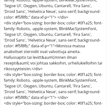
family: Roboto, -apple-system, BlinkMacSystemFont,
'Segoe UI', Oxygen, Ubuntu, Cantarell, 'Fira Sans',
'Droid Sans', 'Helvetica Neue', sans-serif; background-
color: #f5f8fb;" data-xf-p="1"> </div>
<div style="box-sizing: border-box; color: #0f1a25; font-
family: Roboto, -apple-system, BlinkMacSystemFont,
'Segoe UI', Oxygen, Ubuntu, Cantarell, 'Fira Sans',
'Droid Sans', 'Helvetica Neue', sans-serif; background-
color: #f5f8fb;" data-xf-p="1">Monissa maissa
anaboliset steroidit ovat valvottuja aineita.
Hallussapito tai levitt&auml;minen ilman
resepti&auml; voi johtaa sakkoihin, urheilukielloihin tai
rikossyytteisiin.</div>
<div style="box-sizing: border-box; color: #0f1a25; font-
family: Roboto, -apple-system, BlinkMacSystemFont,
'Segoe UI', Oxygen, Ubuntu, Cantarell, 'Fira Sans',
'Droid Sans', 'Helvetica Neue', sans-serif; background-
color: #f5f8fb;" data-xf-p="1"> </div>
<div style="box-sizing: border-box; color: #0f1a25; font-