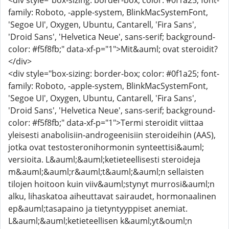
<div style="box-sizing: border-box; color: #0f1a25; font-
family: Roboto, -apple-system, BlinkMacSystemFont,
'Segoe UI', Oxygen, Ubuntu, Cantarell, 'Fira Sans',
'Droid Sans', 'Helvetica Neue', sans-serif; background-
color: #f5f8fb;" data-xf-p="1">Mit&auml; ovat steroidit?
</div>
<div style="box-sizing: border-box; color: #0f1a25; font-
family: Roboto, -apple-system, BlinkMacSystemFont,
'Segoe UI', Oxygen, Ubuntu, Cantarell, 'Fira Sans',
'Droid Sans', 'Helvetica Neue', sans-serif; background-
color: #f5f8fb;" data-xf-p="1">Termi steroidit viittaa
yleisesti anabolisiin-androgeenisiin steroideihin (AAS),
jotka ovat testosteronihormonin synteettisi&auml;
versioita. L&auml;&auml;ketieteellisesti steroideja
m&auml;&auml;r&auml;t&auml;&auml;n sellaisten
tilojen hoitoon kuin viiv&auml;stynyt murrosi&auml;n
alku, lihaskatoa aiheuttavat sairaudet, hormonaalinen
ep&auml;tasapaino ja tietyntyyppiset anemiat.
L&auml;&auml;ketieteellisen k&auml;yt&ouml;n