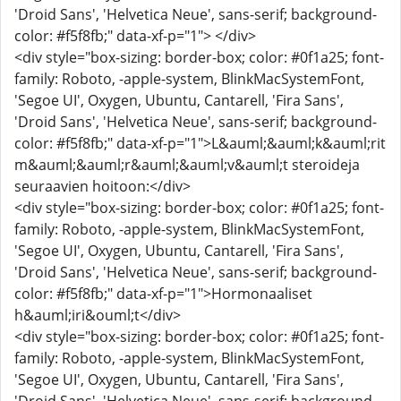
'Droid Sans', 'Helvetica Neue', sans-serif; background-
color: #f5f8fb;" data-xf-p="1"> </div>
<div style="box-sizing: border-box; color: #0f1a25; font-
family: Roboto, -apple-system, BlinkMacSystemFont,
'Segoe UI', Oxygen, Ubuntu, Cantarell, 'Fira Sans',
'Droid Sans', 'Helvetica Neue', sans-serif; background-
color: #f5f8fb;" data-xf-p="1">L&auml;&auml;k&auml;rit
m&auml;&auml;r&auml;&auml;v&auml;t steroideja
seuraavien hoitoon:</div>
<div style="box-sizing: border-box; color: #0f1a25; font-
family: Roboto, -apple-system, BlinkMacSystemFont,
'Segoe UI', Oxygen, Ubuntu, Cantarell, 'Fira Sans',
'Droid Sans', 'Helvetica Neue', sans-serif; background-
color: #f5f8fb;" data-xf-p="1">Hormonaaliset
h&auml;iri&ouml;t</div>
<div style="box-sizing: border-box; color: #0f1a25; font-
family: Roboto, -apple-system, BlinkMacSystemFont,
'Segoe UI', Oxygen, Ubuntu, Cantarell, 'Fira Sans',