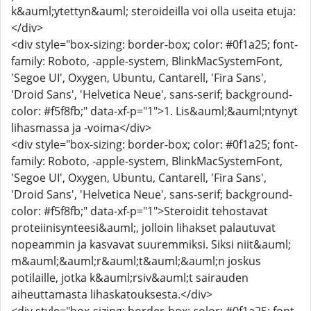
k&auml;ytettyn&auml; steroideilla voi olla useita etuja:
</div>
<div style="box-sizing: border-box; color: #0f1a25; font-
family: Roboto, -apple-system, BlinkMacSystemFont,
'Segoe UI', Oxygen, Ubuntu, Cantarell, 'Fira Sans',
'Droid Sans', 'Helvetica Neue', sans-serif; background-
color: #f5f8fb;" data-xf-p="1">1. Lis&auml;&auml;ntynyt
lihasmassa ja -voima</div>
<div style="box-sizing: border-box; color: #0f1a25; font-
family: Roboto, -apple-system, BlinkMacSystemFont,
'Segoe UI', Oxygen, Ubuntu, Cantarell, 'Fira Sans',
'Droid Sans', 'Helvetica Neue', sans-serif; background-
color: #f5f8fb;" data-xf-p="1">Steroidit tehostavat
proteiinisynteesi&auml;, jolloin lihakset palautuvat
nopeammin ja kasvavat suuremmiksi. Siksi niit&auml;
m&auml;&auml;r&auml;t&auml;&auml;n joskus
potilaille, jotka k&auml;rsiv&auml;t sairauden
aiheuttamasta lihaskatouksesta.</div>