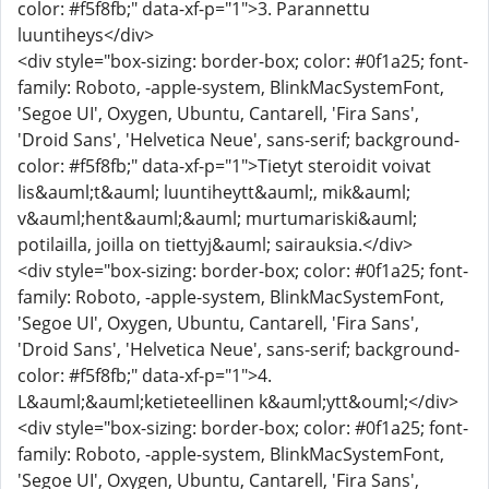
color: #f5f8fb;" data-xf-p="1">3. Parannettu
luuntiheys</div>
<div style="box-sizing: border-box; color: #0f1a25; font-
family: Roboto, -apple-system, BlinkMacSystemFont,
'Segoe UI', Oxygen, Ubuntu, Cantarell, 'Fira Sans',
'Droid Sans', 'Helvetica Neue', sans-serif; background-
color: #f5f8fb;" data-xf-p="1">Tietyt steroidit voivat
lis&auml;t&auml; luuntiheytt&auml;, mik&auml;
v&auml;hent&auml;&auml; murtumariski&auml;
potilailla, joilla on tiettyj&auml; sairauksia.</div>
<div style="box-sizing: border-box; color: #0f1a25; font-
family: Roboto, -apple-system, BlinkMacSystemFont,
'Segoe UI', Oxygen, Ubuntu, Cantarell, 'Fira Sans',
'Droid Sans', 'Helvetica Neue', sans-serif; background-
color: #f5f8fb;" data-xf-p="1">4.
L&auml;&auml;ketieteellinen k&auml;ytt&ouml;</div>
<div style="box-sizing: border-box; color: #0f1a25; font-
family: Roboto, -apple-system, BlinkMacSystemFont,
'Segoe UI', Oxygen, Ubuntu, Cantarell, 'Fira Sans',