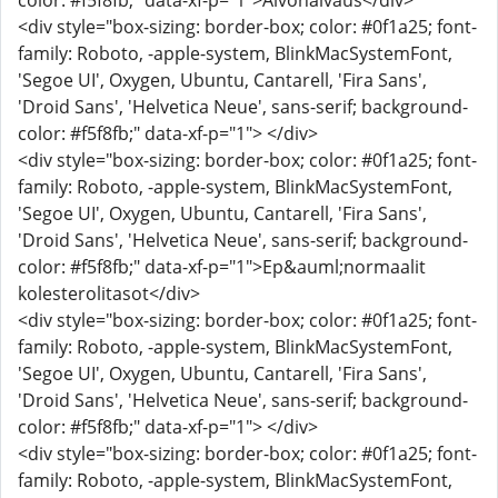
color: #f5f8fb;" data-xf-p="1">Aivohalvaus</div>
<div style="box-sizing: border-box; color: #0f1a25; font-
family: Roboto, -apple-system, BlinkMacSystemFont,
'Segoe UI', Oxygen, Ubuntu, Cantarell, 'Fira Sans',
'Droid Sans', 'Helvetica Neue', sans-serif; background-
color: #f5f8fb;" data-xf-p="1"> </div>
<div style="box-sizing: border-box; color: #0f1a25; font-
family: Roboto, -apple-system, BlinkMacSystemFont,
'Segoe UI', Oxygen, Ubuntu, Cantarell, 'Fira Sans',
'Droid Sans', 'Helvetica Neue', sans-serif; background-
color: #f5f8fb;" data-xf-p="1">Ep&auml;normaalit
kolesterolitasot</div>
<div style="box-sizing: border-box; color: #0f1a25; font-
family: Roboto, -apple-system, BlinkMacSystemFont,
'Segoe UI', Oxygen, Ubuntu, Cantarell, 'Fira Sans',
'Droid Sans', 'Helvetica Neue', sans-serif; background-
color: #f5f8fb;" data-xf-p="1"> </div>
<div style="box-sizing: border-box; color: #0f1a25; font-
family: Roboto, -apple-system, BlinkMacSystemFont,