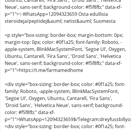
Ubuntu, Cantarell, 'Fira Sans', 'Droid Sans', 'Helvetica
Neue', sans-serif; background-color: #f5f8fb;" data-xf-
p="1">✨WhatsApp+12094323659 Osta edullisia
steroideja/peptidej&auml; netist&auml; Suomesta
<p style="box-sizing: border-box; margin-bottom: 0px;
margin-top: 0px; color: #0f1a25; font-family: Roboto, -
apple-system, BlinkMacSystemFont, 'Segoe UI', Oxygen,
Ubuntu, Cantarell, 'Fira Sans', 'Droid Sans', 'Helvetica
Neue', sans-serif; background-color: #f5f8fb;" data-xf-
p="1">https://t.me/farmamedhome
<div style="box-sizing: border-box; color: #0f1a25; font-
family: Roboto, -apple-system, BlinkMacSystemFont,
'Segoe UI', Oxygen, Ubuntu, Cantarell, 'Fira Sans',
'Droid Sans', 'Helvetica Neue', sans-serif; background-
color: #f5f8fb;" data-xf-
p="1">WhatsApp+12094323659$/Telegram:dreyfussbillyor
<div style="box-sizing: border-box; color: #0f1a25; font-