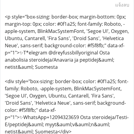
แจ้งลบ
<p style="box-sizing: border-box; margin-bottom: 0px;
margin-top: 0px; color: #0f1a25; font-family: Roboto, -
apple-system, BlinkMacSystemFont, 'Segoe UI', Oxygen,
Ubuntu, Cantarell, 'Fira Sans', 'Droid Sans', 'Helvetica
Neue', sans-serif; background-color: #f5f8fb;" data-xf-
p="1">✨T*elegram @dreyfussbillyoriginal Osta
anabolisia steroideja/Anavaria ja peptidej&auml;
netist&auml; Suomesta
<div style="box-sizing: border-box; color: #0f1a25; font-
family: Roboto, -apple-system, BlinkMacSystemFont,
'Segoe UI', Oxygen, Ubuntu, Cantarell, 'Fira Sans',
'Droid Sans', 'Helvetica Neue', sans-serif; background-
color: #f5f8fb;" data-xf-
p="1">✨WhatsApp+12094323659 Osta steroideja/Testi-
E/peptidej&auml; myyt&auml;v&auml;n&auml;
netist&auml; Suomesta</div>