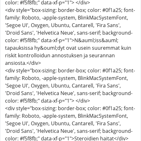
color: #f5f8fb;" data-xf-p="1"> </div>
<div style="box-sizing: border-box; color: #0f1a25; font-
family: Roboto, -apple-system, BlinkMacSystemFont,
'Segoe UI', Oxygen, Ubuntu, Cantarell, 'Fira Sans',
'Droid Sans', 'Helvetica Neue', sans-serif; background-
color: #f5f8fb;" data-xf-p="1">N&auml;iss&auml;
tapauksissa hy&ouml;dyt ovat usein suuremmat kuin
riskit kontrolloidun annostuksen ja seurannan
ansiosta.</div>
<div style="box-sizing: border-box; color: #0f1a25; font-
family: Roboto, -apple-system, BlinkMacSystemFont,
'Segoe UI', Oxygen, Ubuntu, Cantarell, 'Fira Sans',
'Droid Sans', 'Helvetica Neue', sans-serif; background-
color: #f5f8fb;" data-xf-p="1"> </div>
<div style="box-sizing: border-box; color: #0f1a25; font-
family: Roboto, -apple-system, BlinkMacSystemFont,
'Segoe UI', Oxygen, Ubuntu, Cantarell, 'Fira Sans',
'Droid Sans', 'Helvetica Neue', sans-serif; background-
color: #f5f8fb;" data-xf-p="1">Steroidien haitat</div>