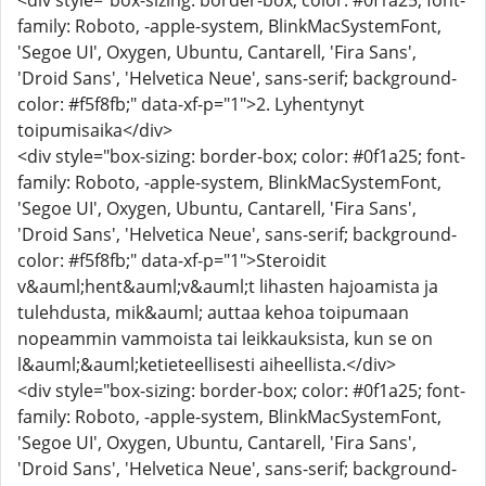
<div style="box-sizing: border-box; color: #0f1a25; font-
family: Roboto, -apple-system, BlinkMacSystemFont,
'Segoe UI', Oxygen, Ubuntu, Cantarell, 'Fira Sans',
'Droid Sans', 'Helvetica Neue', sans-serif; background-
color: #f5f8fb;" data-xf-p="1">2. Lyhentynyt
toipumisaika</div>
<div style="box-sizing: border-box; color: #0f1a25; font-
family: Roboto, -apple-system, BlinkMacSystemFont,
'Segoe UI', Oxygen, Ubuntu, Cantarell, 'Fira Sans',
'Droid Sans', 'Helvetica Neue', sans-serif; background-
color: #f5f8fb;" data-xf-p="1">Steroidit
v&auml;hent&auml;v&auml;t lihasten hajoamista ja
tulehdusta, mik&auml; auttaa kehoa toipumaan
nopeammin vammoista tai leikkauksista, kun se on
l&auml;&auml;ketieteellisesti aiheellista.</div>
<div style="box-sizing: border-box; color: #0f1a25; font-
family: Roboto, -apple-system, BlinkMacSystemFont,
'Segoe UI', Oxygen, Ubuntu, Cantarell, 'Fira Sans',
'Droid Sans', 'Helvetica Neue', sans-serif; background-