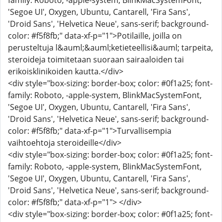
family: Roboto, -apple-system, BlinkMacSystemFont,
'Segoe UI', Oxygen, Ubuntu, Cantarell, 'Fira Sans',
'Droid Sans', 'Helvetica Neue', sans-serif; background-
color: #f5f8fb;" data-xf-p="1">Potilaille, joilla on
perusteltuja l&auml;&auml;ketieteellisi&auml; tarpeita,
steroideja toimitetaan suoraan sairaaloiden tai
erikoisklinikoiden kautta.</div>
<div style="box-sizing: border-box; color: #0f1a25; font-
family: Roboto, -apple-system, BlinkMacSystemFont,
'Segoe UI', Oxygen, Ubuntu, Cantarell, 'Fira Sans',
'Droid Sans', 'Helvetica Neue', sans-serif; background-
color: #f5f8fb;" data-xf-p="1">Turvallisempia
vaihtoehtoja steroideille</div>
<div style="box-sizing: border-box; color: #0f1a25; font-
family: Roboto, -apple-system, BlinkMacSystemFont,
'Segoe UI', Oxygen, Ubuntu, Cantarell, 'Fira Sans',
'Droid Sans', 'Helvetica Neue', sans-serif; background-
color: #f5f8fb;" data-xf-p="1"> </div>
<div style="box-sizing: border-box; color: #0f1a25; font-