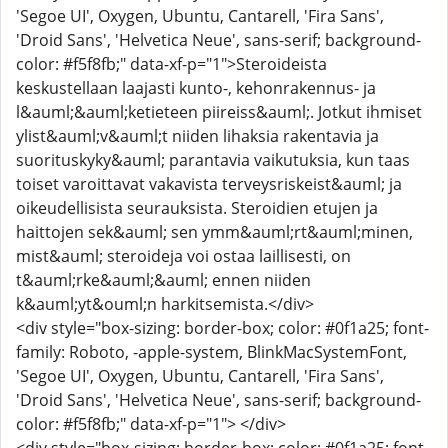
'Segoe UI', Oxygen, Ubuntu, Cantarell, 'Fira Sans',
'Droid Sans', 'Helvetica Neue', sans-serif; background-
color: #f5f8fb;" data-xf-p="1">Steroideista
keskustellaan laajasti kunto-, kehonrakennus- ja
l&auml;&auml;ketieteen piireiss&auml;. Jotkut ihmiset
ylist&auml;v&auml;t niiden lihaksia rakentavia ja
suorituskyky&auml; parantavia vaikutuksia, kun taas
toiset varoittavat vakavista terveysriskeist&auml; ja
oikeudellisista seurauksista. Steroidien etujen ja
haittojen sek&auml; sen ymm&auml;rt&auml;minen,
mist&auml; steroideja voi ostaa laillisesti, on
t&auml;rke&auml;&auml; ennen niiden
k&auml;yt&ouml;n harkitsemista.</div>
<div style="box-sizing: border-box; color: #0f1a25; font-
family: Roboto, -apple-system, BlinkMacSystemFont,
'Segoe UI', Oxygen, Ubuntu, Cantarell, 'Fira Sans',
'Droid Sans', 'Helvetica Neue', sans-serif; background-
color: #f5f8fb;" data-xf-p="1"> </div>