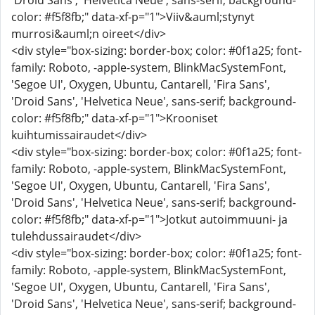
'Droid Sans', 'Helvetica Neue', sans-serif; background-
color: #f5f8fb;" data-xf-p="1">Viiv&auml;stynyt
murrosi&auml;n oireet</div>
<div style="box-sizing: border-box; color: #0f1a25; font-
family: Roboto, -apple-system, BlinkMacSystemFont,
'Segoe UI', Oxygen, Ubuntu, Cantarell, 'Fira Sans',
'Droid Sans', 'Helvetica Neue', sans-serif; background-
color: #f5f8fb;" data-xf-p="1">Krooniset
kuihtumissairaudet</div>
<div style="box-sizing: border-box; color: #0f1a25; font-
family: Roboto, -apple-system, BlinkMacSystemFont,
'Segoe UI', Oxygen, Ubuntu, Cantarell, 'Fira Sans',
'Droid Sans', 'Helvetica Neue', sans-serif; background-
color: #f5f8fb;" data-xf-p="1">Jotkut autoimmuuni- ja
tulehdussairaudet</div>
<div style="box-sizing: border-box; color: #0f1a25; font-
family: Roboto, -apple-system, BlinkMacSystemFont,
'Segoe UI', Oxygen, Ubuntu, Cantarell, 'Fira Sans',
'Droid Sans', 'Helvetica Neue', sans-serif; background-