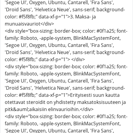
'Segoe UI', Oxygen, Ubuntu, Cantarell, 'Fira Sans',
'Droid Sans', 'Helvetica Neue', sans-serif; background-
color: #f5f8fb;" data-xf-p="1">3. Maksa- ja
munuaisvauriot</div>
<div style="box-sizing: border-box; color: #0f1a25; font-
family: Roboto, -apple-system, BlinkMacSystemFont,
'Segoe UI', Oxygen, Ubuntu, Cantarell, 'Fira Sans',
'Droid Sans', 'Helvetica Neue', sans-serif; background-
color: #f5f8fb;" data-xf-p="1"> </div>
<div style="box-sizing: border-box; color: #0f1a25; font-
family: Roboto, -apple-system, BlinkMacSystemFont,
'Segoe UI', Oxygen, Ubuntu, Cantarell, 'Fira Sans',
'Droid Sans', 'Helvetica Neue', sans-serif; background-
color: #f5f8fb;" data-xf-p="1">Erityisesti suun kautta
otettavat steroidit on yhdistetty maksatoksisuuteen ja
pitk&auml;aikaisiin elinvaurioihin.</div>
<div style="box-sizing: border-box; color: #0f1a25; font-
family: Roboto, -apple-system, BlinkMacSystemFont,
'Segoe UI', Oxygen, Ubuntu, Cantarell, 'Fira Sans',