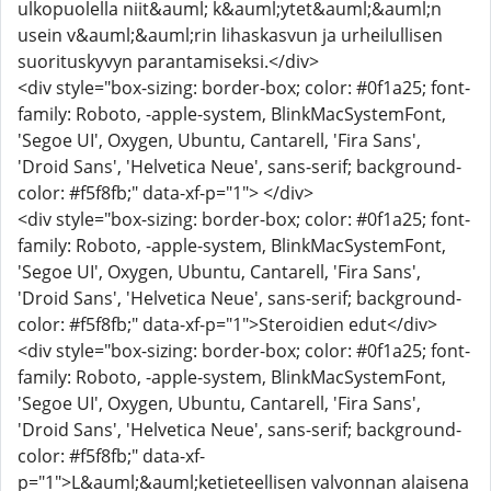
ulkopuolella niit&auml; k&auml;ytet&auml;&auml;n
usein v&auml;&auml;rin lihaskasvun ja urheilullisen
suorituskyvyn parantamiseksi.</div>
<div style="box-sizing: border-box; color: #0f1a25; font-
family: Roboto, -apple-system, BlinkMacSystemFont,
'Segoe UI', Oxygen, Ubuntu, Cantarell, 'Fira Sans',
'Droid Sans', 'Helvetica Neue', sans-serif; background-
color: #f5f8fb;" data-xf-p="1"> </div>
<div style="box-sizing: border-box; color: #0f1a25; font-
family: Roboto, -apple-system, BlinkMacSystemFont,
'Segoe UI', Oxygen, Ubuntu, Cantarell, 'Fira Sans',
'Droid Sans', 'Helvetica Neue', sans-serif; background-
color: #f5f8fb;" data-xf-p="1">Steroidien edut</div>
<div style="box-sizing: border-box; color: #0f1a25; font-
family: Roboto, -apple-system, BlinkMacSystemFont,
'Segoe UI', Oxygen, Ubuntu, Cantarell, 'Fira Sans',
'Droid Sans', 'Helvetica Neue', sans-serif; background-
color: #f5f8fb;" data-xf-
p="1">L&auml;&auml;ketieteellisen valvonnan alaisena