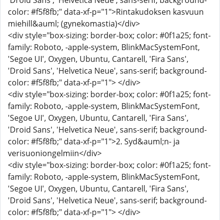
'Droid Sans', 'Helvetica Neue', sans-serif; background-
color: #f5f8fb;" data-xf-p="1">Rintakudoksen kasvuun
miehill&auml; (gynekomastia)</div>
<div style="box-sizing: border-box; color: #0f1a25; font-
family: Roboto, -apple-system, BlinkMacSystemFont,
'Segoe UI', Oxygen, Ubuntu, Cantarell, 'Fira Sans',
'Droid Sans', 'Helvetica Neue', sans-serif; background-
color: #f5f8fb;" data-xf-p="1"> </div>
<div style="box-sizing: border-box; color: #0f1a25; font-
family: Roboto, -apple-system, BlinkMacSystemFont,
'Segoe UI', Oxygen, Ubuntu, Cantarell, 'Fira Sans',
'Droid Sans', 'Helvetica Neue', sans-serif; background-
color: #f5f8fb;" data-xf-p="1">2. Syd&auml;n- ja
verisuoniongelmiin</div>
<div style="box-sizing: border-box; color: #0f1a25; font-
family: Roboto, -apple-system, BlinkMacSystemFont,
'Segoe UI', Oxygen, Ubuntu, Cantarell, 'Fira Sans',
'Droid Sans', 'Helvetica Neue', sans-serif; background-
color: #f5f8fb;" data-xf-p="1"> </div>