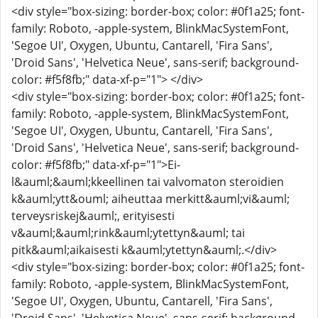
<div style="box-sizing: border-box; color: #0f1a25; font-
family: Roboto, -apple-system, BlinkMacSystemFont,
'Segoe UI', Oxygen, Ubuntu, Cantarell, 'Fira Sans',
'Droid Sans', 'Helvetica Neue', sans-serif; background-
color: #f5f8fb;" data-xf-p="1"> </div>
<div style="box-sizing: border-box; color: #0f1a25; font-
family: Roboto, -apple-system, BlinkMacSystemFont,
'Segoe UI', Oxygen, Ubuntu, Cantarell, 'Fira Sans',
'Droid Sans', 'Helvetica Neue', sans-serif; background-
color: #f5f8fb;" data-xf-p="1">Ei-
l&auml;&auml;kkeellinen tai valvomaton steroidien
k&auml;ytt&ouml; aiheuttaa merkitt&auml;vi&auml;
terveysriskej&auml;, erityisesti
v&auml;&auml;rink&auml;ytettyn&auml; tai
pitk&auml;aikaisesti k&auml;ytettyn&auml;.</div>
<div style="box-sizing: border-box; color: #0f1a25; font-
family: Roboto, -apple-system, BlinkMacSystemFont,
'Segoe UI', Oxygen, Ubuntu, Cantarell, 'Fira Sans',