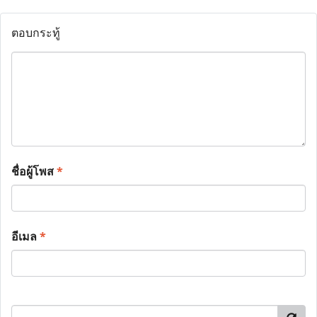
ตอบกระทู้
ชื่อผู้โพส
*
อีเมล
*