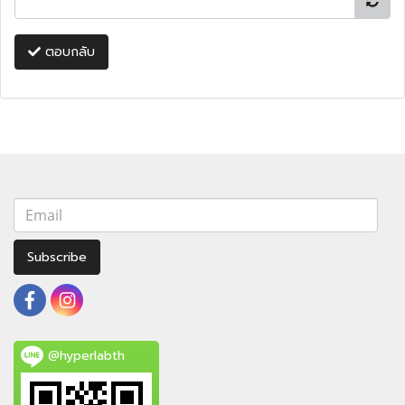
ตอบกลับ
Subscribe
@hyperlabth