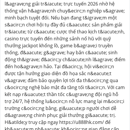
l&agrave;ng giải tr&iacute; trực tuyến 2026 nhờ hệ
thống vận h&agrave;nh chuy&ecirc;n nghiệp v&agrave;
minh bạch tuyệt đối. Nếu bạn đang t&igrave;m một
s&acirc;n chơi hội tụ đầy đủ c&aacute;c sản phẩm giải
tr&iacute; từ c&aacute; cược thể thao kịch t&iacute;nh,
casino trực tuyến đến những sảnh nổ hũ với quỹ
thưởng jackpot khổng lồ, game b&agrave;i truyền
thống, đ&aacute; g&agrave; hay bắn c&aacute; sinh
động th&igrave; đ&acirc;y ch&iacute;nh l&agrave; điểm
đến ho&agrave;n hảo. Tại đ&acirc;y, hội vi&ecirc;n
được tận hưởng giao diện đồ họa sắc n&eacute;t
v&agrave; đảm bảo quyền lợi tối đa th&ocirc;ng qua
c&ocirc;ng nghệ bảo mật đa tầng tối t&acirc;n. Với cam
kết nạp r&uacute;t thần tốc c&ugrave;ng đội ngũ hỗ
trợ 24/7, hệ thống lu&ocirc;n nỗ lực mang lại m&ocirc;i
trường c&ocirc;ng bằng, gi&uacute;p người chơi dễ
d&agrave;ng chinh phục giải thưởng gi&aacute; trị.
H&atilde;y truy cập ngay https://u888hk.com/ để
kh&aacute;m ph&aacute; kh&ocirc;ng gian đẳng cấp