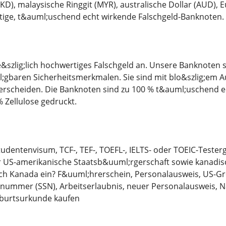
D), malaysische Ringgit (MYR), australische Dollar (AUD), E
tige, t&auml;uschend echt wirkende Falschgeld-Banknoten.
e&szlig;lich hochwertiges Falschgeld an. Unsere Banknoten
l;gbaren Sicherheitsmerkmalen. Sie sind mit blo&szlig;em
erscheiden. Die Banknoten sind zu 100 % t&auml;uschend e
 Zellulose gedruckt.
tudentenvisum, TCF-, TEF-, TOEFL-, IELTS- oder TOEIC-Teste
 US-amerikanische Staatsb&uuml;rgerschaft sowie kanadische
ch Kanada ein? F&uuml;hrerschein, Personalausweis, US-Gr
nummer (SSN), Arbeitserlaubnis, neuer Personalausweis, Na
burtsurkunde kaufen