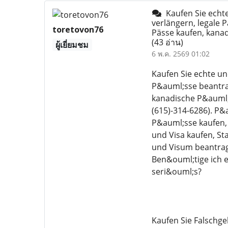
Kaufen Sie echte
verlängern, legale 
toretovon76
Pässe kaufen, kanad
(43 อ่าน)
ผู้เยี่ยมชม
6 พ.ค. 2569 01:02
Kaufen Sie echte un
P&auml;sse beantra
kanadische P&auml;
(615)-314-6286). P&
P&auml;sse kaufen,
und Visa kaufen, S
und Visum beantrag
Ben&ouml;tige ich e
seri&ouml;s?
Kaufen Sie Falschge