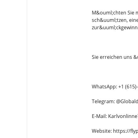
M&ouml;chten Sie mi
sch&uuml;tzen, ein
zur&uuml;ckgewinnen
Sie erreichen uns &
WhatsApp: +1 (615)
Telegram: @Global
E-Mail: Karlvonlin
Website: https://fl