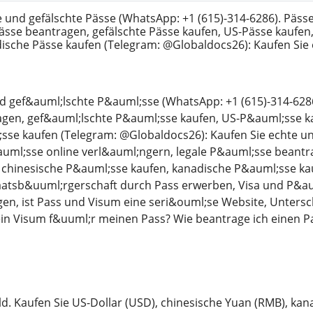
 und gefälschte Pässe (WhatsApp: +1 (615)-314-6286). Pässe
Pässe beantragen, gefälschte Pässe kaufen, US-Pässe kaufen
ische Pässe kaufen (Telegram: @Globaldocs26): Kaufen Sie
d gef&auml;lschte P&auml;sse (WhatsApp: +1 (615)-314-6286
gen, gef&auml;lschte P&auml;sse kaufen, US-P&auml;sse ka
sse kaufen (Telegram: @Globaldocs26): Kaufen Sie echte u
auml;sse online verl&auml;ngern, legale P&auml;sse beantr
 chinesische P&auml;sse kaufen, kanadische P&auml;sse ka
taatsb&uuml;rgerschaft durch Pass erwerben, Visa und P&au
en, ist Pass und Visum eine seri&ouml;se Website, Untersc
in Visum f&uuml;r meinen Pass? Wie beantrage ich einen Pa
ld. Kaufen Sie US-Dollar (USD), chinesische Yuan (RMB), kan