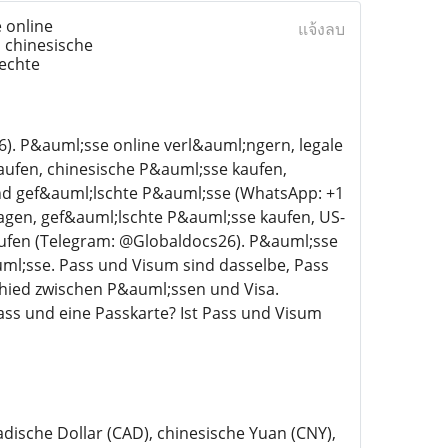
 online
แจ้งลบ
, chinesische
 echte
). P&auml;sse online verl&auml;ngern, legale
ufen, chinesische P&auml;sse kaufen,
nd gef&auml;lschte P&auml;sse (WhatsApp: +1
agen, gef&auml;lschte P&auml;sse kaufen, US-
ufen (Telegram: @Globaldocs26). P&auml;sse
ml;sse. Pass und Visum sind dasselbe, Pass
hied zwischen P&auml;ssen und Visa.
ss und eine Passkarte? Ist Pass und Visum
adische Dollar (CAD), chinesische Yuan (CNY),