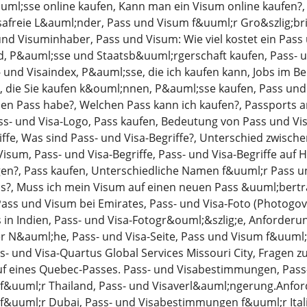
ml;sse online kaufen, Kann man ein Visum online kaufen?, 
isafreie L&auml;nder, Pass und Visum f&uuml;r Gro&szlig;b
und Visuminhaber, Pass und Visum: Wie viel kostet ein Pass
d, P&auml;sse und Staatsb&uuml;rgerschaft kaufen, Pass- 
- und Visaindex, P&auml;sse, die ich kaufen kann, Jobs im 
 die Sie kaufen k&ouml;nnen, P&auml;sse kaufen, Pass und V
nen Pass habe?, Welchen Pass kann ich kaufen?, Passports a
ass- und Visa-Logo, Pass kaufen, Bedeutung von Pass und V
iffe, Was sind Pass- und Visa-Begriffe?, Unterschied zwisch
isum, Pass- und Visa-Begriffe, Pass- und Visa-Begriffe auf 
en?, Pass kaufen, Unterschiedliche Namen f&uuml;r Pass u
ss?, Muss ich mein Visum auf einen neuen Pass &uuml;bertr
Pass und Visum bei Emirates, Pass- und Visa-Foto (Photogov),
s in Indien, Pass- und Visa-Fotogr&ouml;&szlig;e, Anforderu
r N&auml;he, Pass- und Visa-Seite, Pass und Visum f&uuml;
ss- und Visa-Quartus Global Services Missouri City, Fragen z
auf eines Quebec-Passes. Pass- und Visabestimmungen, Pas
&uuml;r Thailand, Pass- und Visaverl&auml;ngerung.Anfor
&uuml;r Dubai, Pass- und Visabestimmungen f&uuml;r Ital