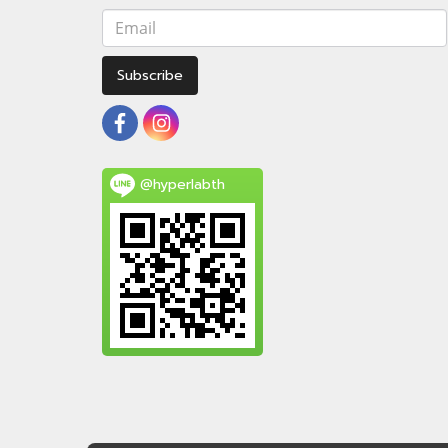
Subscribe
@hyperlabth