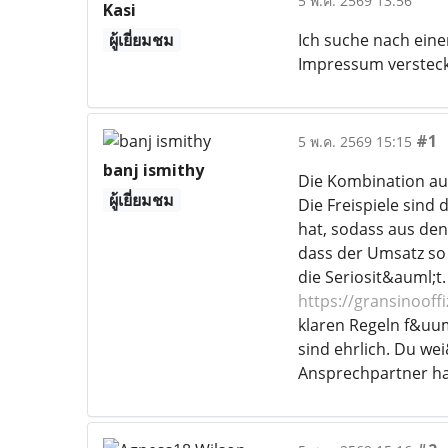
5 พ.ค. 2569 13:56
Kasi
ผู้เยี่ยมชม
Ich suche nach einem
Impressum versteck
#1
5 พ.ค. 2569 15:15
banj ismithy
Die Kombination aus
ผู้เยี่ยมชม
Die Freispiele sind
hat, sodass aus den
dass der Umsatz so 
die Seriosit&auml;t
https://gransinooffi
klaren Regeln f&uum
sind ehrlich. Du we
Ansprechpartner has