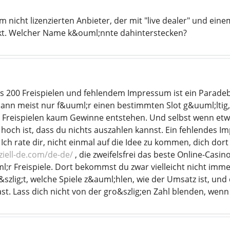
 nicht lizenzierten Anbieter, der mit "live dealer" und eine
t. Welcher Name k&ouml;nnte dahinterstecken?
 200 Freispielen und fehlendem Impressum ist ein Paradebei
 dann meist nur f&uuml;r einen bestimmten Slot g&uuml;ltig
 Freispielen kaum Gewinne entstehen. Und selbst wenn etwa
hoch ist, dass du nichts auszahlen kannst. Ein fehlendes Im
. Ich rate dir, nicht einmal auf die Idee zu kommen, dich do
ziell-de.com/de-de/
, die zweifelsfrei das beste Online-Casi
l;r Freispiele. Dort bekommst du zwar vielleicht nicht imme
i&szlig;t, welche Spiele z&auml;hlen, wie der Umsatz ist, u
t. Lass dich nicht von der gro&szlig;en Zahl blenden, wenn d