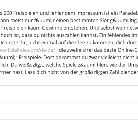
 200 Freispielen und fehlendem Impressum ist ein Paradebei
 dann meist nur f&uuml;r einen bestimmten Slot g&uuml;ltig
 Freispielen kaum Gewinne entstehen. Und selbst wenn etwa
hoch ist, dass du nichts auszahlen kannst. Ein fehlendes Im
. Ich rate dir, nicht einmal auf die Idee zu kommen, dich do
ooffiziell-de.com/de-de/
, die zweifelsfrei das beste Online
&uuml;r Freispiele. Dort bekommst du zwar vielleicht nicht i
ich. Du wei&szlig;t, welche Spiele z&auml;hlen, wie der Ums
ner hast. Lass dich nicht von der gro&szlig;en Zahl blenden,