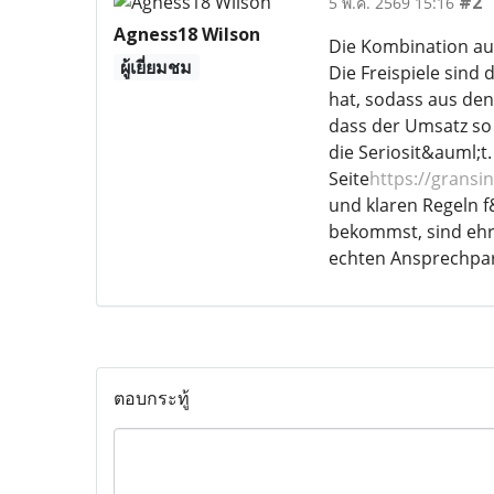
#2
5 พ.ค. 2569 15:16
Agness18 Wilson
Die Kombination aus
ผู้เยี่ยมชม
Die Freispiele sind
hat, sodass aus den
dass der Umsatz so 
die Seriosit&auml;t
Seite
https://gransin
und klaren Regeln f
bekommst, sind ehrl
echten Ansprechpart
ตอบกระทู้