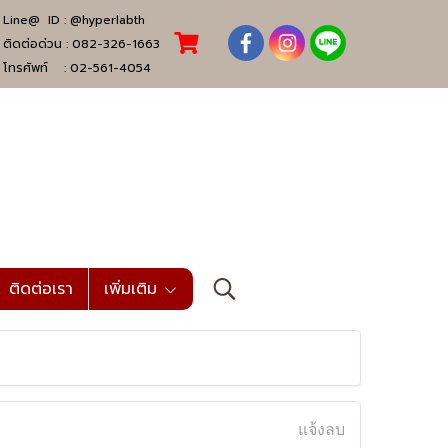
Line@ ID :
@hyperlabth
ติดต่อด่วน :
082-326-1663
โทรศัพท์ :
02-561-4054
ติดต่อเรา
เพิ่มเติม
แจ้งลบ