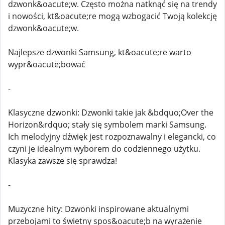
dzwonk&oacute;w. Często można natknąć się na trendy
i nowości, kt&oacute;re mogą wzbogacić Twoją kolekcję
dzwonk&oacute;w.
Najlepsze dzwonki Samsung, kt&oacute;re warto
wypr&oacute;bować
-
Klasyczne dzwonki: Dzwonki takie jak &bdquo;Over the
Horizon&rdquo; stały się symbolem marki Samsung.
Ich melodyjny dźwięk jest rozpoznawalny i elegancki, co
czyni je idealnym wyborem do codziennego użytku.
Klasyka zawsze się sprawdza!
-
Muzyczne hity: Dzwonki inspirowane aktualnymi
przebojami to świetny spos&oacute;b na wyrażenie