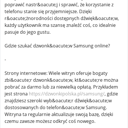
poprawić nastr&oacute;j i sprawić, że korzystanie z
telefonu stanie się przyjemniejsze. Dzięki
r&oacute;żnorodności dostępnych dźwięk&oacute;w,
każdy użytkownik ma szansę znaleźć coś, co idealnie
pasuje do jego gustu.
Gdzie szukać dzwonk&oacute;w Samsung online?
-
Strony internetowe: Wiele witryn oferuje bogaty
zbi&oacute;r dzwonk&oacute;w, kt&oacute;re można
pobrać za darmo lub za niewielką opłatą. Przykładem
jest strona
https://dzwonkipolska.pl/samsung/
, gdzie
znajdziesz szeroki wyb&oacute;r dźwięk&oacute;w
dostosowanych do telefon&oacute;w Samsung.
Witryna ta regularnie aktualizuje swoją bazę, dzięki
czemu zawsze możesz odkryć coś nowego.