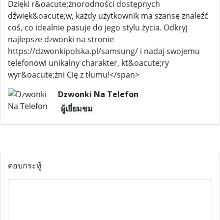
Dzięki r&oacute;żnorodności dostępnych
dźwięk&oacute;w, każdy użytkownik ma szansę znaleźć
coś, co idealnie pasuje do jego stylu życia. Odkryj
najlepsze dzwonki na stronie
https://dzwonkipolska.pl/samsung/ i nadaj swojemu
telefonowi unikalny charakter, kt&oacute;ry
wyr&oacute;żni Cię z tłumu!</span>
Dzwonki Na Telefon
ผู้เยี่ยมชม
ตอบกระทู้