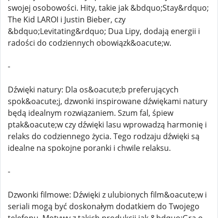
swojej osobowości. Hity, takie jak &bdquo;Stay&rdquo;
The Kid LAROI i Justin Bieber, czy
&bdquo;Levitating&rdquo; Dua Lipy, dodają energii i
radości do codziennych obowiązk&oacute;w.
-
Dźwięki natury: Dla os&oacute;b preferujących
spok&oacute;j, dzwonki inspirowane dźwiękami natury
będą idealnym rozwiązaniem. Szum fal, śpiew
ptak&oacute;w czy dźwięki lasu wprowadzą harmonię i
relaks do codziennego życia. Tego rodzaju dźwięki są
idealne na spokojne poranki i chwile relaksu.
-
Dzwonki filmowe: Dźwięki z ulubionych film&oacute;w i
seriali mogą być doskonałym dodatkiem do Twojego