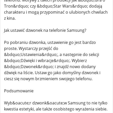
telefonu. Motywy z takich produkcji jak &bdquo;Gra o
Tron&rdquo; czy &bdquo;Star Wars&rdquo; dodają
charakteru i mogą przypominać o ulubionych chwilach
z kina.
Jak ustawić dzwonek na telefonie Samsung?
Po pobraniu dzwonka, ustawienie go jest bardzo
proste. Wystarczy przejść do
&bdquo;Ustawienia&rdquo;, a następnie do sekcji
&bdquo;Dźwięki i wibracje&rdquo;. Wybierz
&bdquo;Dzwonek&rdquo; i znajdź nowo dodany
dźwięk na liście. Ustaw go jako domyślny dzwonek i
ciesz się nowym brzmieniem swojego telefonu.
Podsumowanie
Wyb&oacute;r dzwonk&oacute;w Samsung to nie tylko
kwestia estetyki, ale także osobistego wyrażenia siebie.