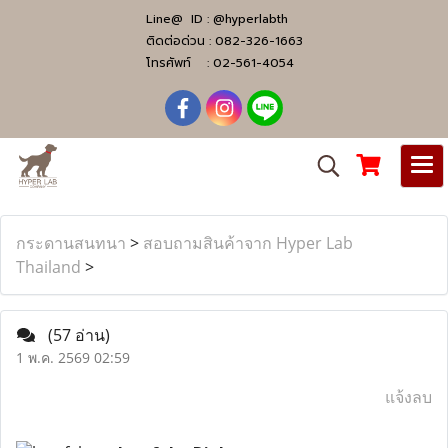
Line@ ID :
@hyperlabth
ติดต่อด่วน :
082-326-1663
โทรศัพท์ :
02-561-4054
กระดานสนทนา
>
สอบถามสินค้าจาก Hyper Lab
Thailand
>
(57 อ่าน)
1 พ.ค. 2569 02:59
แจ้งลบ