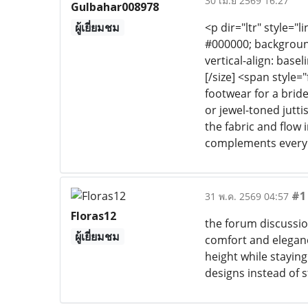
30 เม.ย 2569 16:27
Gulbahar008978
ผู้เยี่ยมชม
<p dir="ltr" style="l
#000000; background-
vertical-align: base
[/size] <span style=
footwear for a bride
or jewel-toned jutt
the fabric and flow 
complements every w
#1
31 พ.ค. 2569 04:57
Floras12
the forum discussion
ผู้เยี่ยมชม
comfort and elegance
height while stayin
designs instead of st