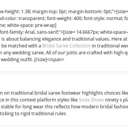
ine-height: 1.38; margin-top: 0pt; margin-bottom: 0pt;">[size= 
color: transparent; font-weight: 400; font-style: normal; f
line; white-space: pre-wrap]
"font-family: Arial, sans-serif;">[size= 14.6667px; white-spac
 is about balancing elegance and traditional values. Here at 
is be matched with a
Bridal Saree Collection
in traditional we
in any wedding saree. All of our juttis are crafted with high
edding outfit. [/size]</span>
 on traditional bridal saree footwear highlights choices lik
 in this context platform styles like
Soda Shoes
ninety s p
g stable for long wear this reflects how modern bridal fashi
icking to rigid traditional rules