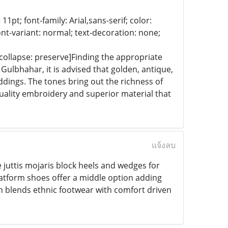
11pt; font-family: Arial,sans-serif; color:
ont-variant: normal; text-decoration: none;
e-collapse: preserve]Finding the appropriate
Gulbhahar, it is advised that golden, antique,
ddings. The tones bring out the richness of
-quality embroidery and superior material that
แจ้งลบ
e juttis mojaris block heels and wedges for
latform shoes offer a middle option adding
on blends ethnic footwear with comfort driven