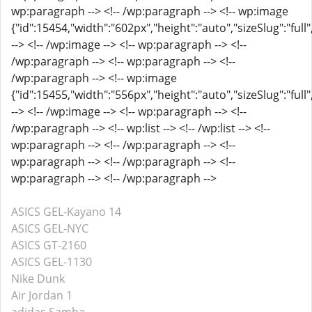
wp:paragraph --> <!-- /wp:paragraph --> <!-- wp:image
{"id":15454,"width":"602px","height":"auto","sizeSlug":"full
--> <!-- /wp:image --> <!-- wp:paragraph --> <!--
/wp:paragraph --> <!-- wp:paragraph --> <!--
/wp:paragraph --> <!-- wp:image
{"id":15455,"width":"556px","height":"auto","sizeSlug":"full
--> <!-- /wp:image --> <!-- wp:paragraph --> <!--
/wp:paragraph --> <!-- wp:list --> <!-- /wp:list --> <!--
wp:paragraph --> <!-- /wp:paragraph --> <!--
wp:paragraph --> <!-- /wp:paragraph --> <!--
wp:paragraph --> <!-- /wp:paragraph -->
ASICS GEL-Kayano 14
ASICS GEL-NYC
ASICS GT-2160
ASICS GEL-1130
Nike Dunk
Air Jordan 1