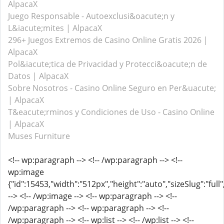
AlpacaX
Juego Responsable - Autoexclusi&oacute;n y
L&iacute;mites | AlpacaX
296+ Juegos Extremos de Casino Online Gratis 2026 |
AlpacaX
Pol&iacute;tica de Privacidad y Protecci&oacute;n de
Datos | AlpacaX
Sobre Nosotros - Casino Online Seguro en Per&uacute;
| AlpacaX
T&eacute;rminos y Condiciones de Uso - Casino Online
| AlpacaX
Muses Furniture
<!-- wp:paragraph --> <!-- /wp:paragraph --> <!--
wp:image
{"id":15453,"width":"512px","height":"auto","sizeSlug":"full
--> <!-- /wp:image --> <!-- wp:paragraph --> <!--
/wp:paragraph --> <!-- wp:paragraph --> <!--
/wp:paragraph --> <!-- wp:list --> <!-- /wp:list --> <!--