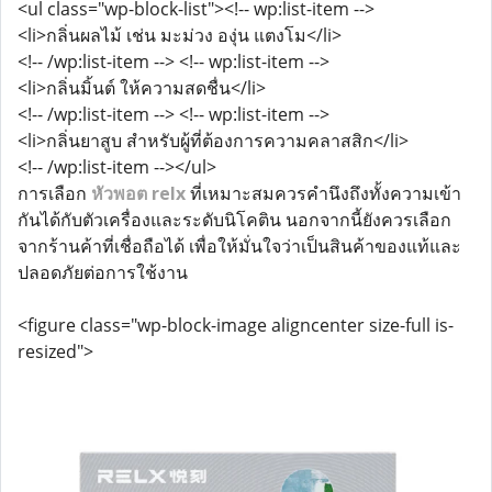
<ul class="wp-block-list"><!-- wp:list-item -->
<li>กลิ่นผลไม้ เช่น มะม่วง องุ่น แตงโม</li>
<!-- /wp:list-item --> <!-- wp:list-item -->
<li>กลิ่นมิ้นต์ ให้ความสดชื่น</li>
<!-- /wp:list-item --> <!-- wp:list-item -->
<li>กลิ่นยาสูบ สำหรับผู้ที่ต้องการความคลาสสิก</li>
<!-- /wp:list-item --></ul>
การเลือก
หัวพอต relx
ที่เหมาะสมควรคำนึงถึงทั้งความเข้า
กันได้กับตัวเครื่องและระดับนิโคติน นอกจากนี้ยังควรเลือก
จากร้านค้าที่เชื่อถือได้ เพื่อให้มั่นใจว่าเป็นสินค้าของแท้และ
ปลอดภัยต่อการใช้งาน
<figure class="wp-block-image aligncenter size-full is-
resized">