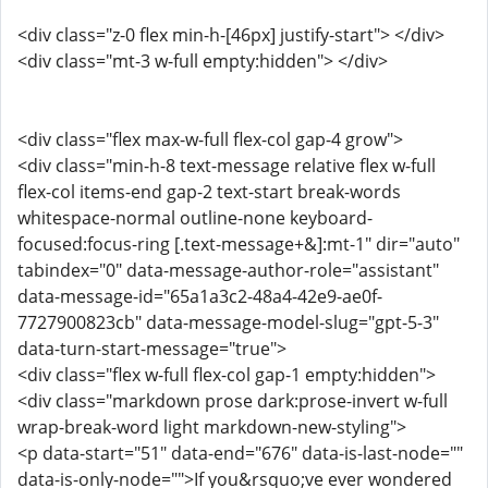
<div class="z-0 flex min-h-[46px] justify-start"> </div>
<div class="mt-3 w-full empty:hidden"> </div>
<div class="flex max-w-full flex-col gap-4 grow">
<div class="min-h-8 text-message relative flex w-full
flex-col items-end gap-2 text-start break-words
whitespace-normal outline-none keyboard-
focused:focus-ring [.text-message+&]:mt-1" dir="auto"
tabindex="0" data-message-author-role="assistant"
data-message-id="65a1a3c2-48a4-42e9-ae0f-
7727900823cb" data-message-model-slug="gpt-5-3"
data-turn-start-message="true">
<div class="flex w-full flex-col gap-1 empty:hidden">
<div class="markdown prose dark:prose-invert w-full
wrap-break-word light markdown-new-styling">
<p data-start="51" data-end="676" data-is-last-node=""
data-is-only-node="">If you&rsquo;ve ever wondered