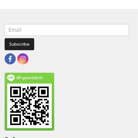
Subscribe
@hyperlabth