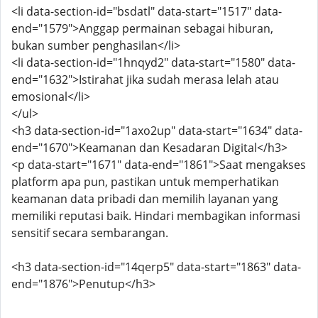
<li data-section-id="bsdatl" data-start="1517" data-
end="1579">Anggap permainan sebagai hiburan,
bukan sumber penghasilan</li>
<li data-section-id="1hnqyd2" data-start="1580" data-
end="1632">Istirahat jika sudah merasa lelah atau
emosional</li>
</ul>
<h3 data-section-id="1axo2up" data-start="1634" data-
end="1670">Keamanan dan Kesadaran Digital</h3>
<p data-start="1671" data-end="1861">Saat mengakses
platform apa pun, pastikan untuk memperhatikan
keamanan data pribadi dan memilih layanan yang
memiliki reputasi baik. Hindari membagikan informasi
sensitif secara sembarangan.
<h3 data-section-id="14qerp5" data-start="1863" data-
end="1876">Penutup</h3>