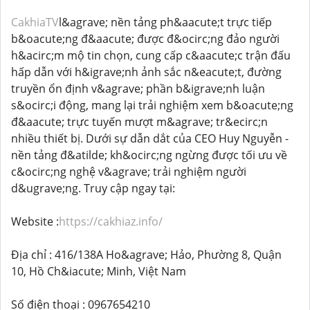
CakhiaTV
l&agrave; nền tảng ph&aacute;t trực tiếp
b&oacute;ng đ&aacute; được đ&ocirc;ng đảo người
h&acirc;m mộ tin chọn, cung cấp c&aacute;c trận đấu
hấp dẫn với h&igrave;nh ảnh sắc n&eacute;t, đường
truyền ổn định v&agrave; phần b&igrave;nh luận
s&ocirc;i động, mang lại trải nghiệm xem b&oacute;ng
đ&aacute; trực tuyến mượt m&agrave; tr&ecirc;n
nhiều thiết bị. Dưới sự dẫn dắt của CEO Huy Nguyễn -
nền tảng đ&atilde; kh&ocirc;ng ngừng được tối ưu về
c&ocirc;ng nghệ v&agrave; trải nghiệm người
d&ugrave;ng. Truy cập ngay tại:
Website :
https://cakhiaz.info/
Địa chỉ : 416/138A Ho&agrave; Hảo, Phường 8, Quận
10, Hồ Ch&iacute; Minh, Việt Nam
Số điện thoại : 0967654210