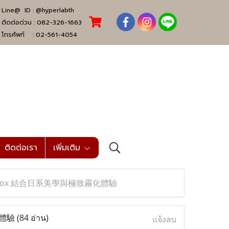
Line@ ID :
@hyperlabth
ติดต่อด่วน :
082-326-1663
โทรศัพท์ :
02-561-4054
ติดต่อเรา
เพิ่มเติม
o Box 結合日系美學與極致霧化體驗
化體驗
(84 อ่าน)
แจ้งลบ