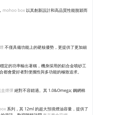
，
mohoo box
以其創新設計和高品質性能脫穎而
煙
不僅具備功能上的硬核優勢，更提供了更加細
穩定的功率輸出著稱，機身採用的鋁合金噴砂工
合都會愛好者對便攜性與多功能的極致追求。
魔盒煙彈
絕對不容錯過。其 1.0&Omega; 鋼網棉
box
系列，其 12ml 的超大預填煙油容量，提供了