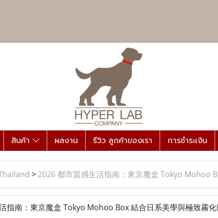
สินค้า
ผลงาน
รีวิว ลูกค้าของเรา
การชำระเงิน
Thailand
>
2026 都市質感生活指南：東京魔盒 Tokyo Moho
活指南：東京魔盒 Tokyo Mohoo Box 結合日系美學與極致霧