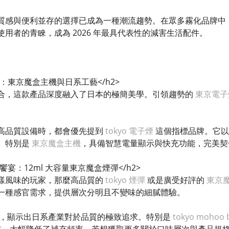
質感與便利並存的選擇已成為一種潮流趨勢。在眾多霧化品牌中
用者的青睞，成為 2026 年最具代表性的減害生活配件。
峰：東京魔盒主機與日系工藝</h2>
合，這款產品深度融入了日本的極簡美學。引領趨勢的
東京電子
。
高品質設備時，都會優先提到
tokyo 電子煙
這個指標品牌。它以
。特別是
東京魔盒主機
，具備智慧電量顯示與快充功能，完美契
饗宴：12ml 大容量東京魔盒煙彈</h2>
樣風味的玩家，那麼高品質的
tokyo 煙彈
或是廣受好評的
東京
一種感官需求，提供層次分明且不變味的細膩體驗。
，顯示出日系產業對於品質的極致追求。特別是
tokyo mohoo 