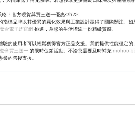
的高續航，大幅降低了補充頻率。若想獲取更多關於口味層次與產品
選購策略：官方現貨與買三送一優惠</h2>
的指標品牌以其優異的霧化效果與工業設計贏得了國際關注。如
魔盒電子煙官網
挑選，為您的生活增添一份精緻質感。
體驗的使用者可以輕鬆獲得官方正品支援。我們提供性能穩定的
魔盒買三送一
的限時促銷活動。不論您需要及時補充
mohoo 
專業的售後支援。