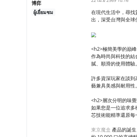
22 เม.ย 2569 10:16
博弈
ผู้เยี่ยมชม
在現代生活中，尋找
出，深受台灣與全球使
<h2>極簡美學的巔
作為時尚與科技的結
膩、順滑的使用體驗
許多資深玩家在談到
藝兼具美感與耐用性
<h2>層次分明的味覺
如果您是一位追求多
芯技術能精準還原每
東京魔盒
產品的誕生