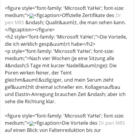
<figure style="font-family: 'Microsoft YaHei'; font-size:
medium;">
<figcaption>Offizielle Zertifikate des
Dr
pen M8S
&ndash; Qualit&auml;t, die man sehen kann.
</figcaption></figure>
<h2 style="font-family: 'Microsoft YaHei';">Die Vorteile,
die ich wirklich gesp&uuml;rt habe</h2>
<p style="font-family: 'Microsoft YaHei'; font-size:
medium;">Nach vier Wochen (je eine Sitzung alle
4&ndash;5 Tage mit kurzer Nadell&auml;nge): Die
Poren wirken feiner, der Teint
gleichm&auml;&szlig;iger, und mein Serum zieht
gef&uuml;hlt dreimal schneller ein. Kollagenaufbau
und Elastin-Anregung brauchen Zeit &ndash; aber ich
sehe die Richtung klar.
<figure style="font-family: 'Microsoft YaHei'; font-size:
medium;">
<figcaption>Die Vorteile des
Dr.pen M8S
auf einen Blick: von Faltenreduktion bis zur