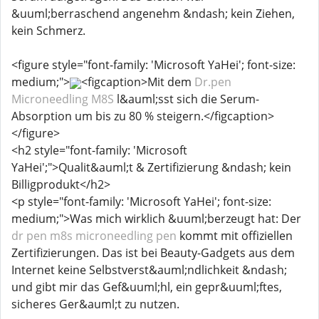
&uuml;berraschend angenehm &ndash; kein Ziehen,
kein Schmerz.
<figure style="font-family: 'Microsoft YaHei'; font-size:
medium;">
<figcaption>Mit dem
Dr.pen
Microneedling M8S
l&auml;sst sich die Serum-
Absorption um bis zu 80 % steigern.</figcaption>
</figure>
<h2 style="font-family: 'Microsoft
YaHei';">Qualit&auml;t & Zertifizierung &ndash; kein
Billigprodukt</h2>
<p style="font-family: 'Microsoft YaHei'; font-size:
medium;">Was mich wirklich &uuml;berzeugt hat: Der
dr pen m8s microneedling pen
kommt mit offiziellen
Zertifizierungen. Das ist bei Beauty-Gadgets aus dem
Internet keine Selbstverst&auml;ndlichkeit &ndash;
und gibt mir das Gef&uuml;hl, ein gepr&uuml;ftes,
sicheres Ger&auml;t zu nutzen.