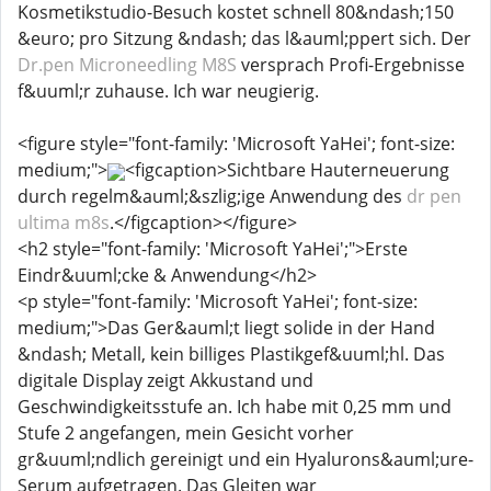
Kosmetikstudio-Besuch kostet schnell 80&ndash;150
&euro; pro Sitzung &ndash; das l&auml;ppert sich. Der
Dr.pen Microneedling M8S
versprach Profi-Ergebnisse
f&uuml;r zuhause. Ich war neugierig.
<figure style="font-family: 'Microsoft YaHei'; font-size:
medium;">
<figcaption>Sichtbare Hauterneuerung
durch regelm&auml;&szlig;ige Anwendung des
dr pen
ultima m8s
.</figcaption></figure>
<h2 style="font-family: 'Microsoft YaHei';">Erste
Eindr&uuml;cke & Anwendung</h2>
<p style="font-family: 'Microsoft YaHei'; font-size:
medium;">Das Ger&auml;t liegt solide in der Hand
&ndash; Metall, kein billiges Plastikgef&uuml;hl. Das
digitale Display zeigt Akkustand und
Geschwindigkeitsstufe an. Ich habe mit 0,25 mm und
Stufe 2 angefangen, mein Gesicht vorher
gr&uuml;ndlich gereinigt und ein Hyalurons&auml;ure-
Serum aufgetragen. Das Gleiten war