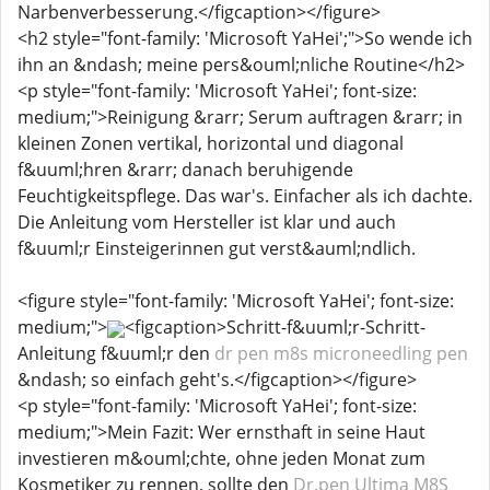
Narbenverbesserung.</figcaption></figure>
<h2 style="font-family: 'Microsoft YaHei';">So wende ich
ihn an &ndash; meine pers&ouml;nliche Routine</h2>
<p style="font-family: 'Microsoft YaHei'; font-size:
medium;">Reinigung &rarr; Serum auftragen &rarr; in
kleinen Zonen vertikal, horizontal und diagonal
f&uuml;hren &rarr; danach beruhigende
Feuchtigkeitspflege. Das war's. Einfacher als ich dachte.
Die Anleitung vom Hersteller ist klar und auch
f&uuml;r Einsteigerinnen gut verst&auml;ndlich.
<figure style="font-family: 'Microsoft YaHei'; font-size:
medium;">
<figcaption>Schritt-f&uuml;r-Schritt-
Anleitung f&uuml;r den
dr pen m8s microneedling pen
&ndash; so einfach geht's.</figcaption></figure>
<p style="font-family: 'Microsoft YaHei'; font-size:
medium;">Mein Fazit: Wer ernsthaft in seine Haut
investieren m&ouml;chte, ohne jeden Monat zum
Kosmetiker zu rennen, sollte den
Dr.pen Ultima M8S