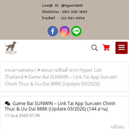
Line@ ID :
@hyperlabth
ติดต่อด่วน :
082-326-1663
โทรศัพท์ :
02-561-4054
กระดานสนทนา
>
สอบถามสินค้าจาก Hyper Lab
Thailand
>
Game Bai SUNWIN – Link Tai App Sun.win
Chinh Thuc & Uu Dai 888K (Update 03/2026)
Game Bai SUNWIN – Link Tai App Sun.win Chinh
Thuc & Uu Dai 888K (Update 03/2026)
(144 อ่าน)
11 เม.ย 2569 01:39
แจ้งลบ