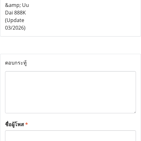
ตอบกระทู้
ชื่อผู้โพส
*