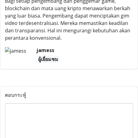
Bagi setiap pengembang dan penggemar game,
blockchain dan mata uang kripto menawarkan berkah
yang luar biasa. Pengembang dapat menciptakan gim
video terdesentralisasi. Mereka memastikan keadilan
dan transparansi. Hal ini mengurangi kebutuhan akan
perantara konvensional.
jamess
ผู้เยี่ยมชม
ตอบกระทู้