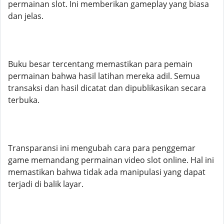
permainan slot. Ini memberikan gameplay yang biasa
dan jelas.
Buku besar tercentang memastikan para pemain
permainan bahwa hasil latihan mereka adil. Semua
transaksi dan hasil dicatat dan dipublikasikan secara
terbuka.
Transparansi ini mengubah cara para penggemar
game memandang permainan video slot online. Hal ini
memastikan bahwa tidak ada manipulasi yang dapat
terjadi di balik layar.