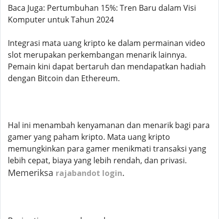
Baca Juga: Pertumbuhan 15%: Tren Baru dalam Visi
Komputer untuk Tahun 2024
Integrasi mata uang kripto ke dalam permainan video
slot merupakan perkembangan menarik lainnya.
Pemain kini dapat bertaruh dan mendapatkan hadiah
dengan Bitcoin dan Ethereum.
Hal ini menambah kenyamanan dan menarik bagi para
gamer yang paham kripto. Mata uang kripto
memungkinkan para gamer menikmati transaksi yang
lebih cepat, biaya yang lebih rendah, dan privasi.
Memeriksa 
.
rajabandot login