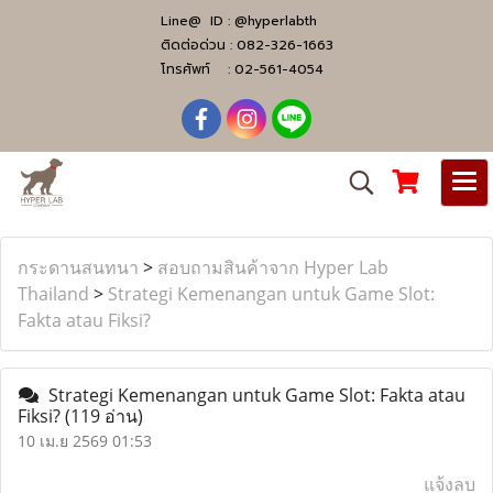
Line@ ID :
@hyperlabth
ติดต่อด่วน :
082-326-1663
โทรศัพท์ :
02-561-4054
กระดานสนทนา
>
สอบถามสินค้าจาก Hyper Lab
Thailand
>
Strategi Kemenangan untuk Game Slot:
Fakta atau Fiksi?
Strategi Kemenangan untuk Game Slot: Fakta atau
Fiksi?
(119 อ่าน)
10 เม.ย 2569 01:53
แจ้งลบ