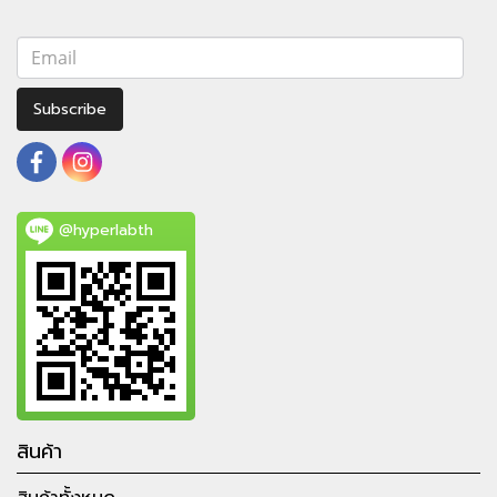
Subscribe
@hyperlabth
สินค้า