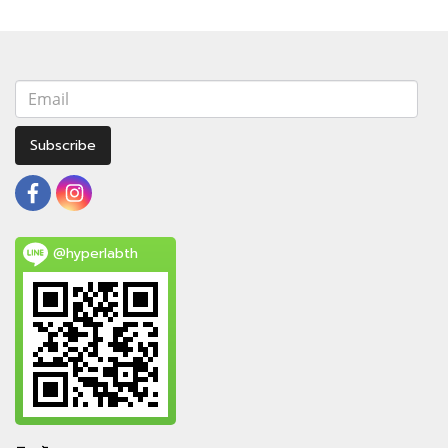
Subscribe
@hyperlabth