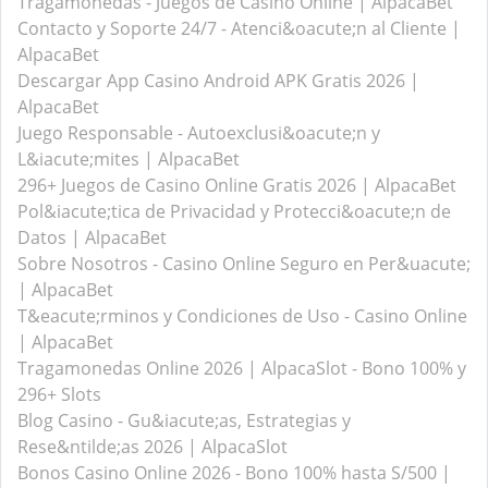
Tragamonedas - Juegos de Casino Online | AlpacaBet
Contacto y Soporte 24/7 - Atenci&oacute;n al Cliente |
AlpacaBet
Descargar App Casino Android APK Gratis 2026 |
AlpacaBet
Juego Responsable - Autoexclusi&oacute;n y
L&iacute;mites | AlpacaBet
296+ Juegos de Casino Online Gratis 2026 | AlpacaBet
Pol&iacute;tica de Privacidad y Protecci&oacute;n de
Datos | AlpacaBet
Sobre Nosotros - Casino Online Seguro en Per&uacute;
| AlpacaBet
T&eacute;rminos y Condiciones de Uso - Casino Online
| AlpacaBet
Tragamonedas Online 2026 | AlpacaSlot - Bono 100% y
296+ Slots
Blog Casino - Gu&iacute;as, Estrategias y
Rese&ntilde;as 2026 | AlpacaSlot
Bonos Casino Online 2026 - Bono 100% hasta S/500 |