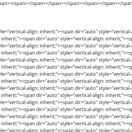
pan></span></span></span></span></span></span></spa
le="vertical-align: inherit;"><span dir="auto" style="vertical-
: inherit;"><span dir="auto" style="vertical-align: inherit;"><s
le="vertical-align: inherit;"><span dir="auto" style="vertical-
: inherit;"><span dir="auto" style="vertical-align: inherit;"><s
le="vertical-align: inherit;"><span dir="auto" style="vertical-
: inherit;"><span dir="auto" style="vertical-align: inherit;"><s
le="vertical-align: inherit;"><span dir="auto" style="vertical-
: inherit;"><span dir="auto" style="vertical-align: inherit;"><s
le="vertical-align: inherit;"><span dir="auto" style="vertical-
: inherit;"><span dir="auto" style="vertical-align: inherit;"><s
le="vertical-align: inherit;"><span dir="auto" style="vertical-
: inherit;"><span dir="auto" style="vertical-align: inherit;"><s
le="vertical-align: inherit;"><span dir="auto" style="vertical-
: inherit;"><span dir="auto" style="vertical-align: inherit;"><s
le="vertical-align: inherit;"><span dir="auto" style="vertical-