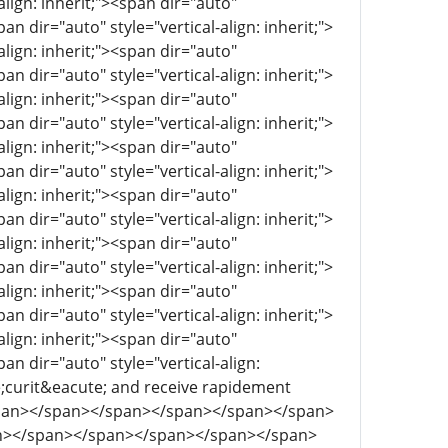
align: inherit;"><span dir="auto"
pan dir="auto" style="vertical-align: inherit;">
align: inherit;"><span dir="auto"
pan dir="auto" style="vertical-align: inherit;">
align: inherit;"><span dir="auto"
pan dir="auto" style="vertical-align: inherit;">
align: inherit;"><span dir="auto"
pan dir="auto" style="vertical-align: inherit;">
align: inherit;"><span dir="auto"
pan dir="auto" style="vertical-align: inherit;">
align: inherit;"><span dir="auto"
pan dir="auto" style="vertical-align: inherit;">
align: inherit;"><span dir="auto"
pan dir="auto" style="vertical-align: inherit;">
align: inherit;"><span dir="auto"
pan dir="auto" style="vertical-align:
;curit&eacute; and receive rapidement
span></span></span></span></span></span>
n></span></span></span></span></span>