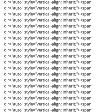
dir="auto" style="vertical-align: inherit;"><span
dir="auto" style="vertical-align: inherit;"><span
dir="auto" style="vertical-align: inherit;"><span
dir="auto" style="vertical-align: inherit;"><span
dir="auto" style="vertical-align: inherit;"><span
dir="auto" style="vertical-align: inherit;"><span
dir="auto" style="vertical-align: inherit;"><span
dir="auto" style="vertical-align: inherit;"><span
dir="auto" style="vertical-align: inherit;"><span
dir="auto" style="vertical-align: inherit;"><span
dir="auto" style="vertical-align: inherit;"><span
dir="auto" style="vertical-align: inherit;"><span
dir="auto" style="vertical-align: inherit;"><span
dir="auto" style="vertical-align: inherit;"><span
dir="auto" style="vertical-align: inherit;"><span
dir="auto" style="vertical-align: inherit;"><span
dir="auto" style="vertical-align: inherit;"><span
dir="auto" style="vertical-align: inherit;"><span
dir="auto" style="vertical-align: inherit;"><span