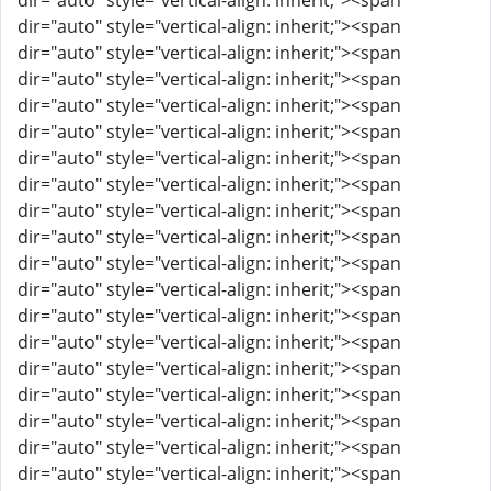
dir="auto" style="vertical-align: inherit;"><span
dir="auto" style="vertical-align: inherit;"><span
dir="auto" style="vertical-align: inherit;"><span
dir="auto" style="vertical-align: inherit;"><span
dir="auto" style="vertical-align: inherit;"><span
dir="auto" style="vertical-align: inherit;"><span
dir="auto" style="vertical-align: inherit;"><span
dir="auto" style="vertical-align: inherit;"><span
dir="auto" style="vertical-align: inherit;"><span
dir="auto" style="vertical-align: inherit;"><span
dir="auto" style="vertical-align: inherit;"><span
dir="auto" style="vertical-align: inherit;"><span
dir="auto" style="vertical-align: inherit;"><span
dir="auto" style="vertical-align: inherit;"><span
dir="auto" style="vertical-align: inherit;"><span
dir="auto" style="vertical-align: inherit;"><span
dir="auto" style="vertical-align: inherit;"><span
dir="auto" style="vertical-align: inherit;"><span
dir="auto" style="vertical-align: inherit;"><span