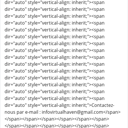
dir="auto" style="vertical-align: inherit;"><span
dir="auto" style="vertical-align: inherit;"><span
dir="auto" style="vertical-align: inherit;"><span
dir="auto" style="vertical-align: inherit;"><span
dir="auto" style="vertical-align: inherit;"><span
dir="auto" style="vertical-align: inherit;"><span
dir="auto" style="vertical-align: inherit;"><span
dir="auto" style="vertical-align: inherit;"><span
dir="auto" style="vertical-align: inherit;"><span
dir="auto" style="vertical-align: inherit;"><span
dir="auto" style="vertical-align: inherit;"><span
dir="auto" style="vertical-align: inherit;"><span
dir="auto" style="vertical-align: inherit;"><span
dir="auto" style="vertical-align: inherit;"><span
dir="auto" style="vertical-align: inherit;"><span
dir="auto" style="vertical-align: inherit;">Contactez-
nous par e-mail : infovirtualhaven@gmail.com</span>
</span></span></span></span></span></span>
</span></span></span></span></span></span>