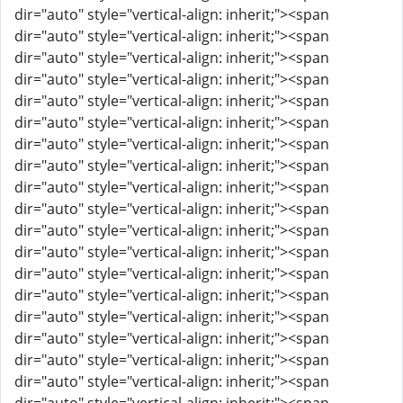
dir="auto" style="vertical-align: inherit;"><span
dir="auto" style="vertical-align: inherit;"><span
dir="auto" style="vertical-align: inherit;"><span
dir="auto" style="vertical-align: inherit;"><span
dir="auto" style="vertical-align: inherit;"><span
dir="auto" style="vertical-align: inherit;"><span
dir="auto" style="vertical-align: inherit;"><span
dir="auto" style="vertical-align: inherit;"><span
dir="auto" style="vertical-align: inherit;"><span
dir="auto" style="vertical-align: inherit;"><span
dir="auto" style="vertical-align: inherit;"><span
dir="auto" style="vertical-align: inherit;"><span
dir="auto" style="vertical-align: inherit;"><span
dir="auto" style="vertical-align: inherit;"><span
dir="auto" style="vertical-align: inherit;"><span
dir="auto" style="vertical-align: inherit;"><span
dir="auto" style="vertical-align: inherit;"><span
dir="auto" style="vertical-align: inherit;"><span