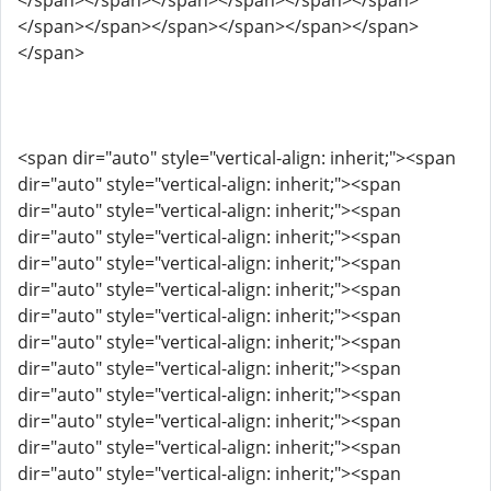
</span></span></span></span></span></span>
</span></span></span></span></span></span>
</span>
<span dir="auto" style="vertical-align: inherit;"><span
dir="auto" style="vertical-align: inherit;"><span
dir="auto" style="vertical-align: inherit;"><span
dir="auto" style="vertical-align: inherit;"><span
dir="auto" style="vertical-align: inherit;"><span
dir="auto" style="vertical-align: inherit;"><span
dir="auto" style="vertical-align: inherit;"><span
dir="auto" style="vertical-align: inherit;"><span
dir="auto" style="vertical-align: inherit;"><span
dir="auto" style="vertical-align: inherit;"><span
dir="auto" style="vertical-align: inherit;"><span
dir="auto" style="vertical-align: inherit;"><span
dir="auto" style="vertical-align: inherit;"><span