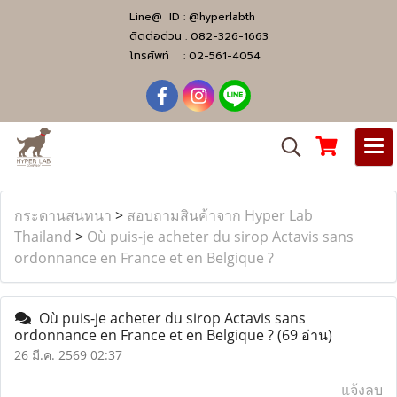
Line@ ID :
@hyperlabth
ติดต่อด่วน :
082-326-1663
โทรศัพท์ :
02-561-4054
กระดานสนทนา
>
สอบถามสินค้าจาก Hyper Lab
Thailand
>
Où puis-je acheter du sirop Actavis sans
ordonnance en France et en Belgique ?
Où puis-je acheter du sirop Actavis sans
ordonnance en France et en Belgique ?
(69 อ่าน)
26 มี.ค. 2569 02:37
แจ้งลบ