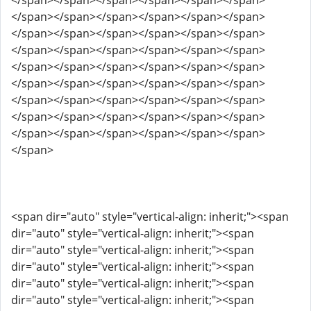
</span></span></span></span></span></span>
</span></span></span></span></span></span>
</span></span></span></span></span></span>
</span></span></span></span></span></span>
</span></span></span></span></span></span>
</span></span></span></span></span></span>
</span></span></span></span></span></span>
</span></span></span></span></span></span>
</span></span></span></span></span></span>
</span>
<span dir="auto" style="vertical-align: inherit;"><span
dir="auto" style="vertical-align: inherit;"><span
dir="auto" style="vertical-align: inherit;"><span
dir="auto" style="vertical-align: inherit;"><span
dir="auto" style="vertical-align: inherit;"><span
dir="auto" style="vertical-align: inherit;"><span