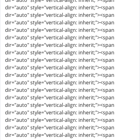
dir="auto" style="vertical-align: inherit;"><span
dir="auto" style="vertical-align: inherit;"><span
dir="auto" style="vertical-align: inherit;"><span
dir="auto" style="vertical-align: inherit;"><span
dir="auto" style="vertical-align: inherit;"><span
dir="auto" style="vertical-align: inherit;"><span
dir="auto" style="vertical-align: inherit;"><span
dir="auto" style="vertical-align: inherit;"><span
dir="auto" style="vertical-align: inherit;"><span
dir="auto" style="vertical-align: inherit;"><span
dir="auto" style="vertical-align: inherit;"><span
dir="auto" style="vertical-align: inherit;"><span
dir="auto" style="vertical-align: inherit;"><span
dir="auto" style="vertical-align: inherit;"><span
dir="auto" style="vertical-align: inherit;"><span
dir="auto" style="vertical-align: inherit;"><span
dir="auto" style="vertical-align: inherit;"><span
dir="auto" style="vertical-align: inherit;"><span
dir="auto" style="vertical-align: inherit;"><span