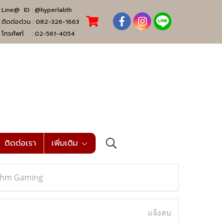
Line@ ID :
@hyperlabth
ติดต่อด่วน :
082-326-1663
โทรศัพท์ :
02-561-4054
ติดต่อเรา
เพิ่มเติม
ythm Gaming
แจ้งลบ