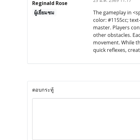
25 มี.ค. 2569 11:17
Reginald Rose
ผู้เยี่ยมชม
The gameplay in <spa
color: #1155cc; text
master. Players cont
other obstacles. Ea
movement. While the
quick reflexes, crea
ตอบกระทู้