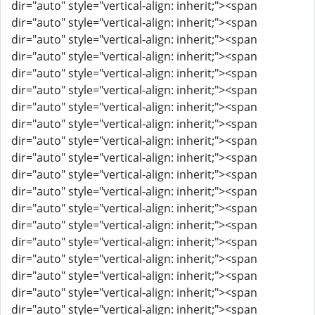
dir="auto" style="vertical-align: inherit;"><span
dir="auto" style="vertical-align: inherit;"><span
dir="auto" style="vertical-align: inherit;"><span
dir="auto" style="vertical-align: inherit;"><span
dir="auto" style="vertical-align: inherit;"><span
dir="auto" style="vertical-align: inherit;"><span
dir="auto" style="vertical-align: inherit;"><span
dir="auto" style="vertical-align: inherit;"><span
dir="auto" style="vertical-align: inherit;"><span
dir="auto" style="vertical-align: inherit;"><span
dir="auto" style="vertical-align: inherit;"><span
dir="auto" style="vertical-align: inherit;"><span
dir="auto" style="vertical-align: inherit;"><span
dir="auto" style="vertical-align: inherit;"><span
dir="auto" style="vertical-align: inherit;"><span
dir="auto" style="vertical-align: inherit;"><span
dir="auto" style="vertical-align: inherit;"><span
dir="auto" style="vertical-align: inherit;"><span
dir="auto" style="vertical-align: inherit;"><span