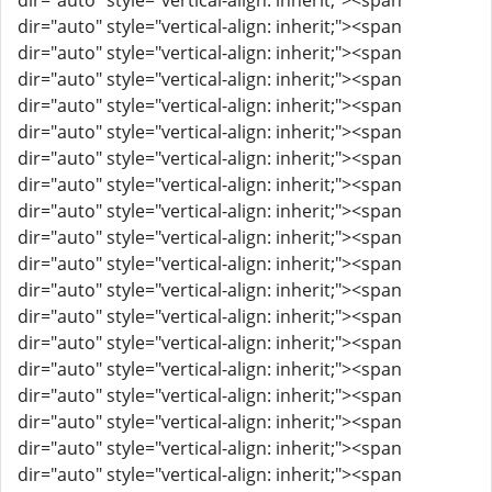
dir="auto" style="vertical-align: inherit;"><span
dir="auto" style="vertical-align: inherit;"><span
dir="auto" style="vertical-align: inherit;"><span
dir="auto" style="vertical-align: inherit;"><span
dir="auto" style="vertical-align: inherit;"><span
dir="auto" style="vertical-align: inherit;"><span
dir="auto" style="vertical-align: inherit;"><span
dir="auto" style="vertical-align: inherit;"><span
dir="auto" style="vertical-align: inherit;"><span
dir="auto" style="vertical-align: inherit;"><span
dir="auto" style="vertical-align: inherit;"><span
dir="auto" style="vertical-align: inherit;"><span
dir="auto" style="vertical-align: inherit;"><span
dir="auto" style="vertical-align: inherit;"><span
dir="auto" style="vertical-align: inherit;"><span
dir="auto" style="vertical-align: inherit;"><span
dir="auto" style="vertical-align: inherit;"><span
dir="auto" style="vertical-align: inherit;"><span
dir="auto" style="vertical-align: inherit;"><span