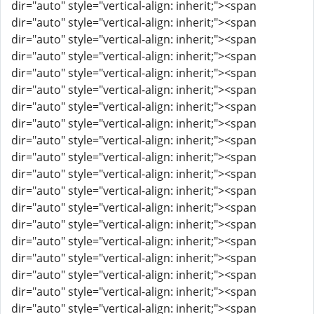
dir="auto" style="vertical-align: inherit;"><span
dir="auto" style="vertical-align: inherit;"><span
dir="auto" style="vertical-align: inherit;"><span
dir="auto" style="vertical-align: inherit;"><span
dir="auto" style="vertical-align: inherit;"><span
dir="auto" style="vertical-align: inherit;"><span
dir="auto" style="vertical-align: inherit;"><span
dir="auto" style="vertical-align: inherit;"><span
dir="auto" style="vertical-align: inherit;"><span
dir="auto" style="vertical-align: inherit;"><span
dir="auto" style="vertical-align: inherit;"><span
dir="auto" style="vertical-align: inherit;"><span
dir="auto" style="vertical-align: inherit;"><span
dir="auto" style="vertical-align: inherit;"><span
dir="auto" style="vertical-align: inherit;"><span
dir="auto" style="vertical-align: inherit;"><span
dir="auto" style="vertical-align: inherit;"><span
dir="auto" style="vertical-align: inherit;"><span
dir="auto" style="vertical-align: inherit;"><span