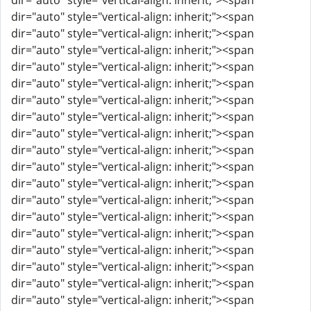
dir="auto" style="vertical-align: inherit;"><span
dir="auto" style="vertical-align: inherit;"><span
dir="auto" style="vertical-align: inherit;"><span
dir="auto" style="vertical-align: inherit;"><span
dir="auto" style="vertical-align: inherit;"><span
dir="auto" style="vertical-align: inherit;"><span
dir="auto" style="vertical-align: inherit;"><span
dir="auto" style="vertical-align: inherit;"><span
dir="auto" style="vertical-align: inherit;"><span
dir="auto" style="vertical-align: inherit;"><span
dir="auto" style="vertical-align: inherit;"><span
dir="auto" style="vertical-align: inherit;"><span
dir="auto" style="vertical-align: inherit;"><span
dir="auto" style="vertical-align: inherit;"><span
dir="auto" style="vertical-align: inherit;"><span
dir="auto" style="vertical-align: inherit;"><span
dir="auto" style="vertical-align: inherit;"><span
dir="auto" style="vertical-align: inherit;"><span
dir="auto" style="vertical-align: inherit;"><span