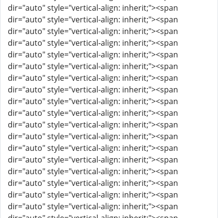
dir="auto" style="vertical-align: inherit;"><span
dir="auto" style="vertical-align: inherit;"><span
dir="auto" style="vertical-align: inherit;"><span
dir="auto" style="vertical-align: inherit;"><span
dir="auto" style="vertical-align: inherit;"><span
dir="auto" style="vertical-align: inherit;"><span
dir="auto" style="vertical-align: inherit;"><span
dir="auto" style="vertical-align: inherit;"><span
dir="auto" style="vertical-align: inherit;"><span
dir="auto" style="vertical-align: inherit;"><span
dir="auto" style="vertical-align: inherit;"><span
dir="auto" style="vertical-align: inherit;"><span
dir="auto" style="vertical-align: inherit;"><span
dir="auto" style="vertical-align: inherit;"><span
dir="auto" style="vertical-align: inherit;"><span
dir="auto" style="vertical-align: inherit;"><span
dir="auto" style="vertical-align: inherit;"><span
dir="auto" style="vertical-align: inherit;"><span