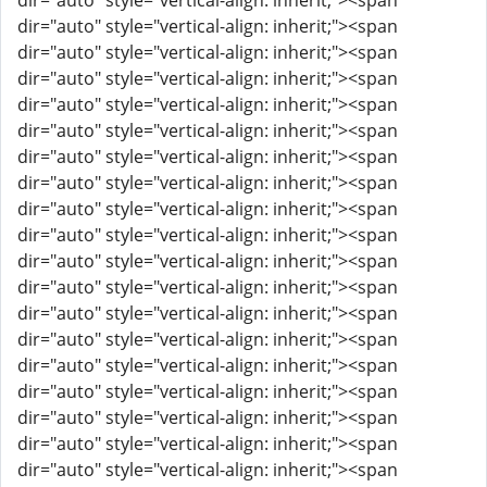
dir="auto" style="vertical-align: inherit;"><span
dir="auto" style="vertical-align: inherit;"><span
dir="auto" style="vertical-align: inherit;"><span
dir="auto" style="vertical-align: inherit;"><span
dir="auto" style="vertical-align: inherit;"><span
dir="auto" style="vertical-align: inherit;"><span
dir="auto" style="vertical-align: inherit;"><span
dir="auto" style="vertical-align: inherit;"><span
dir="auto" style="vertical-align: inherit;"><span
dir="auto" style="vertical-align: inherit;"><span
dir="auto" style="vertical-align: inherit;"><span
dir="auto" style="vertical-align: inherit;"><span
dir="auto" style="vertical-align: inherit;"><span
dir="auto" style="vertical-align: inherit;"><span
dir="auto" style="vertical-align: inherit;"><span
dir="auto" style="vertical-align: inherit;"><span
dir="auto" style="vertical-align: inherit;"><span
dir="auto" style="vertical-align: inherit;"><span
dir="auto" style="vertical-align: inherit;"><span