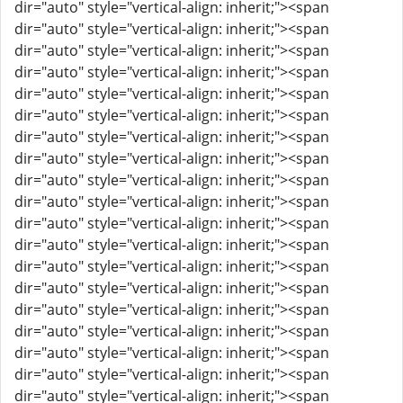
dir="auto" style="vertical-align: inherit;"><span
dir="auto" style="vertical-align: inherit;"><span
dir="auto" style="vertical-align: inherit;"><span
dir="auto" style="vertical-align: inherit;"><span
dir="auto" style="vertical-align: inherit;"><span
dir="auto" style="vertical-align: inherit;"><span
dir="auto" style="vertical-align: inherit;"><span
dir="auto" style="vertical-align: inherit;"><span
dir="auto" style="vertical-align: inherit;"><span
dir="auto" style="vertical-align: inherit;"><span
dir="auto" style="vertical-align: inherit;"><span
dir="auto" style="vertical-align: inherit;"><span
dir="auto" style="vertical-align: inherit;"><span
dir="auto" style="vertical-align: inherit;"><span
dir="auto" style="vertical-align: inherit;"><span
dir="auto" style="vertical-align: inherit;"><span
dir="auto" style="vertical-align: inherit;"><span
dir="auto" style="vertical-align: inherit;"><span
dir="auto" style="vertical-align: inherit;"><span