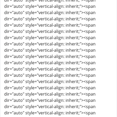
dir="auto" style="vertical-align: inherit;"><span
dir="auto" style="vertical-align: inherit;"><span
dir="auto" style="vertical-align: inherit;"><span
dir="auto" style="vertical-align: inherit;"><span
dir="auto" style="vertical-align: inherit;"><span
dir="auto" style="vertical-align: inherit;"><span
dir="auto" style="vertical-align: inherit;"><span
dir="auto" style="vertical-align: inherit;"><span
dir="auto" style="vertical-align: inherit;"><span
dir="auto" style="vertical-align: inherit;"><span
dir="auto" style="vertical-align: inherit;"><span
dir="auto" style="vertical-align: inherit;"><span
dir="auto" style="vertical-align: inherit;"><span
dir="auto" style="vertical-align: inherit;"><span
dir="auto" style="vertical-align: inherit;"><span
dir="auto" style="vertical-align: inherit;"><span
dir="auto" style="vertical-align: inherit;"><span
dir="auto" style="vertical-align: inherit;"><span
dir="auto" style="vertical-align: inherit;"><span