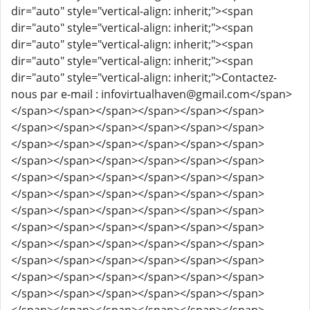
dir="auto" style="vertical-align: inherit;"><span
dir="auto" style="vertical-align: inherit;"><span
dir="auto" style="vertical-align: inherit;"><span
dir="auto" style="vertical-align: inherit;"><span
dir="auto" style="vertical-align: inherit;">Contactez-
nous par e-mail : infovirtualhaven@gmail.com</span>
</span></span></span></span></span></span>
</span></span></span></span></span></span>
</span></span></span></span></span></span>
</span></span></span></span></span></span>
</span></span></span></span></span></span>
</span></span></span></span></span></span>
</span></span></span></span></span></span>
</span></span></span></span></span></span>
</span></span></span></span></span></span>
</span></span></span></span></span></span>
</span></span></span></span></span></span>
</span></span></span></span></span></span>