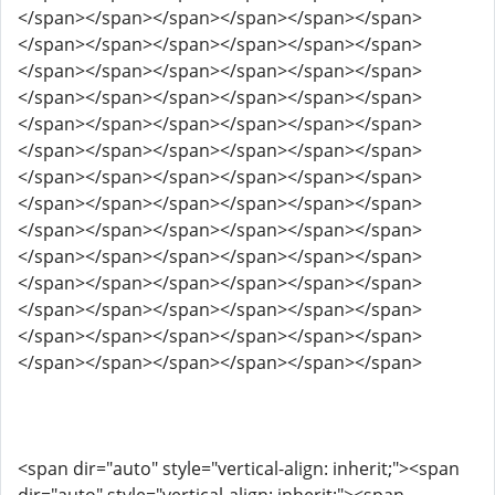
</span></span></span></span></span></span>
</span></span></span></span></span></span>
</span></span></span></span></span></span>
</span></span></span></span></span></span>
</span></span></span></span></span></span>
</span></span></span></span></span></span>
</span></span></span></span></span></span>
</span></span></span></span></span></span>
</span></span></span></span></span></span>
</span></span></span></span></span></span>
</span></span></span></span></span></span>
</span></span></span></span></span></span>
</span></span></span></span></span></span>
</span></span></span></span></span></span>
<span dir="auto" style="vertical-align: inherit;"><span