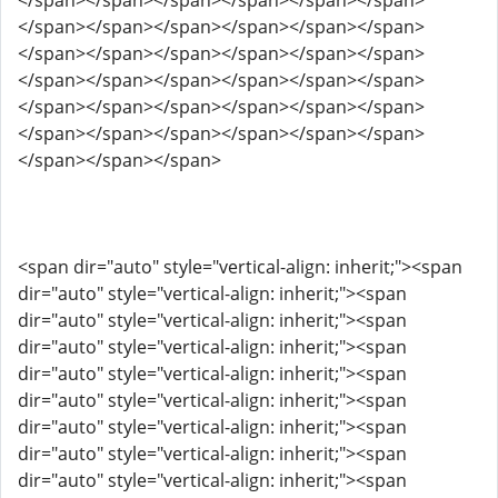
</span></span></span></span></span></span>
</span></span></span></span></span></span>
</span></span></span></span></span></span>
</span></span></span></span></span></span>
</span></span></span></span></span></span>
</span></span></span></span></span></span>
</span></span></span>
<span dir="auto" style="vertical-align: inherit;"><span
dir="auto" style="vertical-align: inherit;"><span
dir="auto" style="vertical-align: inherit;"><span
dir="auto" style="vertical-align: inherit;"><span
dir="auto" style="vertical-align: inherit;"><span
dir="auto" style="vertical-align: inherit;"><span
dir="auto" style="vertical-align: inherit;"><span
dir="auto" style="vertical-align: inherit;"><span
dir="auto" style="vertical-align: inherit;"><span