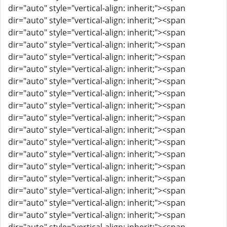
dir="auto" style="vertical-align: inherit;"><span
dir="auto" style="vertical-align: inherit;"><span
dir="auto" style="vertical-align: inherit;"><span
dir="auto" style="vertical-align: inherit;"><span
dir="auto" style="vertical-align: inherit;"><span
dir="auto" style="vertical-align: inherit;"><span
dir="auto" style="vertical-align: inherit;"><span
dir="auto" style="vertical-align: inherit;"><span
dir="auto" style="vertical-align: inherit;"><span
dir="auto" style="vertical-align: inherit;"><span
dir="auto" style="vertical-align: inherit;"><span
dir="auto" style="vertical-align: inherit;"><span
dir="auto" style="vertical-align: inherit;"><span
dir="auto" style="vertical-align: inherit;"><span
dir="auto" style="vertical-align: inherit;"><span
dir="auto" style="vertical-align: inherit;"><span
dir="auto" style="vertical-align: inherit;"><span
dir="auto" style="vertical-align: inherit;"><span