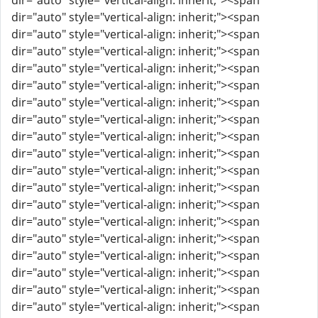
dir="auto" style="vertical-align: inherit;"><span
dir="auto" style="vertical-align: inherit;"><span
dir="auto" style="vertical-align: inherit;"><span
dir="auto" style="vertical-align: inherit;"><span
dir="auto" style="vertical-align: inherit;"><span
dir="auto" style="vertical-align: inherit;"><span
dir="auto" style="vertical-align: inherit;"><span
dir="auto" style="vertical-align: inherit;"><span
dir="auto" style="vertical-align: inherit;"><span
dir="auto" style="vertical-align: inherit;"><span
dir="auto" style="vertical-align: inherit;"><span
dir="auto" style="vertical-align: inherit;"><span
dir="auto" style="vertical-align: inherit;"><span
dir="auto" style="vertical-align: inherit;"><span
dir="auto" style="vertical-align: inherit;"><span
dir="auto" style="vertical-align: inherit;"><span
dir="auto" style="vertical-align: inherit;"><span
dir="auto" style="vertical-align: inherit;"><span
dir="auto" style="vertical-align: inherit;"><span