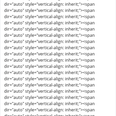
dir="auto" style="vertical-align: inherit;"><span
dir="auto" style="vertical-align: inherit;"><span
dir="auto" style="vertical-align: inherit;"><span
dir="auto" style="vertical-align: inherit;"><span
dir="auto" style="vertical-align: inherit;"><span
dir="auto" style="vertical-align: inherit;"><span
dir="auto" style="vertical-align: inherit;"><span
dir="auto" style="vertical-align: inherit;"><span
dir="auto" style="vertical-align: inherit;"><span
dir="auto" style="vertical-align: inherit;"><span
dir="auto" style="vertical-align: inherit;"><span
dir="auto" style="vertical-align: inherit;"><span
dir="auto" style="vertical-align: inherit;"><span
dir="auto" style="vertical-align: inherit;"><span
dir="auto" style="vertical-align: inherit;"><span
dir="auto" style="vertical-align: inherit;"><span
dir="auto" style="vertical-align: inherit;"><span
dir="auto" style="vertical-align: inherit;"><span