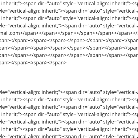
: inherit;"><span dir="auto" style="vertical-align: inherit;"><s
le="vertical-align: inherit;"><span dir="auto" style="vertical-
: inherit;"><span dir="auto" style="vertical-align: inherit;"><s
le="vertical-align: inherit;"><span dir="auto" style="vertical-
gmail.com</span></span></span></span></span></span><
pan></span></span></span></span></span></span></spa
pan></span></span></span></span></span></span></spa
pan></span></span></span></span></span></span></spa
pan></span></span></span>
le="vertical-align: inherit;"><span dir="auto" style="vertical-
: inherit;"><span dir="auto" style="vertical-align: inherit;"><s
le="vertical-align: inherit;"><span dir="auto" style="vertical-
: inherit;"><span dir="auto" style="vertical-align: inherit;"><s
le="vertical-align: inherit;"><span dir="auto" style="vertical-
: inherit;"><span dir="auto" style="vertical-align: inherit;"><s
le="vertical-align: inherit;"><span dir="auto" style="vertical-