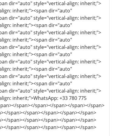
pan dir="auto" style="vertical-align: inherit;">
align: inherit;"><span dir="auto"
pan dir="auto" style="vertical-align: inherit;">
align: inherit;"><span dir="auto"
pan dir="auto" style="vertical-align: inherit;">
align: inherit;"><span dir="auto"
pan dir="auto" style="vertical-align: inherit;">
align: inherit;"><span dir="auto"
pan dir="auto" style="vertical-align: inherit;">
align: inherit;"><span dir="auto"
pan dir="auto" style="vertical-align: inherit;">
align: inherit;"><span dir="auto"
pan dir="auto" style="vertical-align: inherit;">
l-align: inherit;">WhatsApp: +33 780 775
span></span></span></span></span></span>
n></span></span></span></span></span>
n></span></span></span></span></span>
n></span></span></span></span></span>