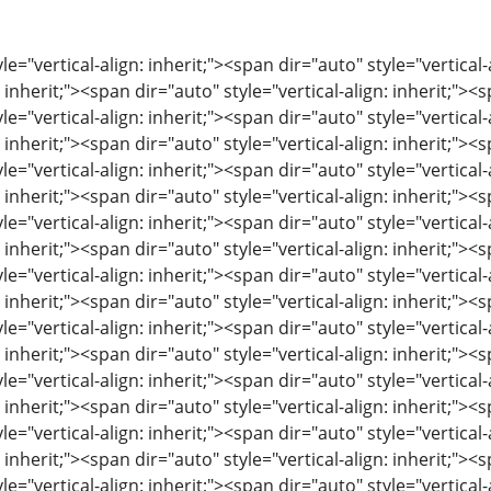
le="vertical-align: inherit;"><span dir="auto" style="vertical-
: inherit;"><span dir="auto" style="vertical-align: inherit;"><s
le="vertical-align: inherit;"><span dir="auto" style="vertical-
: inherit;"><span dir="auto" style="vertical-align: inherit;"><s
le="vertical-align: inherit;"><span dir="auto" style="vertical-
: inherit;"><span dir="auto" style="vertical-align: inherit;"><s
le="vertical-align: inherit;"><span dir="auto" style="vertical-
: inherit;"><span dir="auto" style="vertical-align: inherit;"><s
le="vertical-align: inherit;"><span dir="auto" style="vertical-
: inherit;"><span dir="auto" style="vertical-align: inherit;"><s
le="vertical-align: inherit;"><span dir="auto" style="vertical-
: inherit;"><span dir="auto" style="vertical-align: inherit;"><s
le="vertical-align: inherit;"><span dir="auto" style="vertical-
: inherit;"><span dir="auto" style="vertical-align: inherit;"><s
le="vertical-align: inherit;"><span dir="auto" style="vertical-
: inherit;"><span dir="auto" style="vertical-align: inherit;"><s
le="vertical-align: inherit;"><span dir="auto" style="vertical-