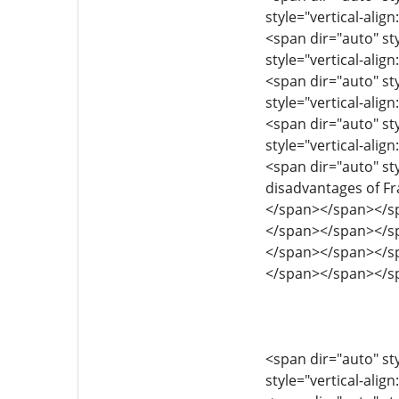
style="vertical-align
<span dir="auto" sty
style="vertical-align
<span dir="auto" sty
style="vertical-align
<span dir="auto" sty
style="vertical-align
<span dir="auto" sty
disadvantages of 
</span></span></s
</span></span></s
</span></span></s
</span></span></s
<span dir="auto" sty
style="vertical-align