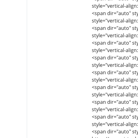
style="vertical-align
<span dir="auto" sty
style="vertical-align
<span dir="auto" sty
style="vertical-align
<span dir="auto" sty
style="vertical-align
<span dir="auto" sty
style="vertical-align
<span dir="auto" sty
style="vertical-align
<span dir="auto" sty
style="vertical-align
<span dir="auto" sty
style="vertical-align
<span dir="auto" sty
style="vertical-align
<span dir="auto" styl