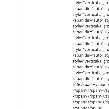
style="vertical-align
<span dir="auto" sty
style="vertical-align
<span dir="auto" sty
style="vertical-align
<span dir="auto" sty
style="vertical-align
<span dir="auto" sty
style="vertical-align
<span dir="auto" sty
style="vertical-align
<span dir="auto" sty
style="vertical-align
<span dir="auto" sty
615</span></span>
</span></span></s
</span></span></s
</span></span></s
</span></span>