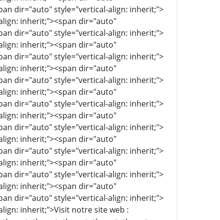
pan dir="auto" style="vertical-align: inherit;">
align: inherit;"><span dir="auto"
pan dir="auto" style="vertical-align: inherit;">
align: inherit;"><span dir="auto"
pan dir="auto" style="vertical-align: inherit;">
align: inherit;"><span dir="auto"
pan dir="auto" style="vertical-align: inherit;">
align: inherit;"><span dir="auto"
pan dir="auto" style="vertical-align: inherit;">
align: inherit;"><span dir="auto"
pan dir="auto" style="vertical-align: inherit;">
align: inherit;"><span dir="auto"
pan dir="auto" style="vertical-align: inherit;">
align: inherit;"><span dir="auto"
pan dir="auto" style="vertical-align: inherit;">
align: inherit;"><span dir="auto"
pan dir="auto" style="vertical-align: inherit;">
lign: inherit;">Visit notre site web :