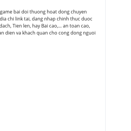
g game bai doi thuong hoat dong chuyen
ia chi link tai, dang nhap chinh thuc duoc
ch, Tien len, hay Bai cao,... an toan cao,
toan dien va khach quan cho cong dong nguoi