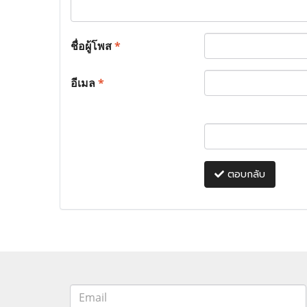
ชื่อผู้โพส
*
อีเมล
*
ตอบกลับ