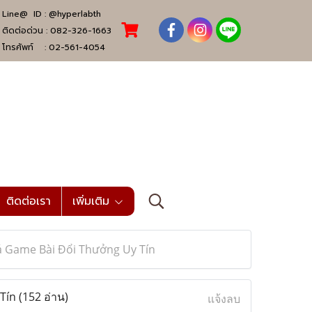
Line@ ID :
@hyperlabth
ติดต่อด่วน :
082-326-1663
โทรศัพท์ :
02-561-4054
ติดต่อเรา
เพิ่มเติม
á Game Bài Đổi Thưởng Uy Tín
 Tín
(152 อ่าน)
แจ้งลบ