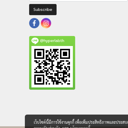
Subscribe
@hyperlabth
เว็บไซต์นี้มีการใช้งานคุกกี้ เพื่อเพิ่มประสิทธิภาพและประส