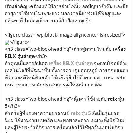
เรื่องสำคัญ เครื่องแท้ให้การจ่ายไฟนิ่ง ลดปัญหารั่วซึม และยืด
อายุการใช้งานในระยะยาว นอกจากนี้ยังช่วยให้ฟีลสูบและ
กลิ่นคงที่ ไม่ต้องเสียอารมณ์กับปัญหาจุกจิก
<figure class="wp-block-image aligncenter is-resized">
</figure>
<h3 class="wp-block-heading">ก้าวสู่ความใหม่กับ
เครื่อง
RELX รุ่นล่าสุด
</h3>
ถ้าคุณเป็นสายอัปเดต
เครื่อง RELX รุ่นล่าสุด
จะตอบโจทย์ด้วย
เทคโนโลยีที่พัฒนาขึ้น ทั้งการควบคุมอุณหภูมิ การตอบสนอง
ที่ไว และดีไซน์ทันสมัย ใช้แล้วรู้สึกได้ถึงความต่าง เหมาะกับ
คนที่อยากยกระดับประสบการณ์ให้เหนือกว่าเดิม
<h3 class="wp-block-heading">คุ้มค่า ใช้ง่ายกับ
relx รุ่น
5
</h3>
สำหรับผู้ที่มองหาความบาลานซ์
relx รุ่น 5
ยังเป็นรุ่นยอด
นิยม ใช้งานง่าย แบตอึด และพกพาสะดวก เหมาะทั้งมือใหม่
และผู้ใช้ประจำที่ต้องการเครื่องหลักไว้ใช้ทุกวันแบบไม่ต้อง