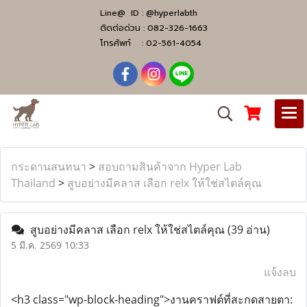
Line@ ID :
@hyperlabth
ติดต่อด่วน :
082-326-1663
โทรศัพท์ :
02-561-4054
กระดานสนทนา
>
สอบถามสินค้าจาก Hyper Lab
Thailand
>
สูบอย่างมีคลาส เลือก relx ให้ใช่สไตล์คุณ
สูบอย่างมีคลาส เลือก relx ให้ใช่สไตล์คุณ
(39 อ่าน)
5 มี.ค. 2569 10:33
แจ้งลบ
<h3 class="wp-block-heading">งานคราฟต์ที่สะกดสายตา: