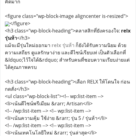
คิดมาก
<figure class="wp-block-image aligncenter is-resized">
</figure>
<h3 class="wp-block-heading">คลาสสิกที่ยังครองใจ:
relx
รุ่นห้า
</h3>
แม้จะมีรุ่นใหม่ออกมา
relx รุ่นห้า
ก็ยังได้รับความนิยม ด้วย
ความเสถียร ดูแลรักษาง่าย และดีไซน์เรียบเท่ เป็นตัวเลือกที่
&ldquo;ไว้ใจได้&rdquo; สำหรับคนที่ชอบความเรียบง่ายแต่
ได้คุณภาพครบ
<h3 class="wp-block-heading">เลือก RELX ให้โดนใจ ก่อน
กดสั่ง</h3>
<ul class="wp-block-list"><!-- wp:list-item -->
<li>เน้นดีไซน์พรีเมียม &rarr; Artisan</li>
<!-- /wp:list-item --> <!-- wp:list-item -->
<li>เน้นความคุ้ม ใช้ง่าย &rarr; รุ่น 5 / รุ่นห้า</li>
<!-- /wp:list-item --> <!-- wp:list-item -->
<li>เน้นเทคโนโลยีใหม่ &rarr; รุ่นล่าสุด</li>