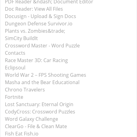
PDF Reader &ndash; Document Editor
Doc Reader: View All Files
Docusign - Upload & Sign Docs
Dungeon Defense Survivor.io
Plants vs. Zombies&trade;
SimCity BuildIt
Crossword Master - Word Puzzle
Contacts
Race Master 3D: Car Racing
Eclipsoul
World War 2－FPS Shooting Games
Masha and the Bear Educational
Chrono Travelers
Fortnite
Lost Sanctuary: Eternal Origin
CodyCross: Crossword Puzzles
Word Galaxy Challenge
ClearGo - File & Clean Mate
Fish Eat Fish.io