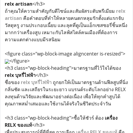
relx artisan
</h3>
ถ้าคุณให้ความสำคัญกับดีไซน์และสัมผัสระดับพรีเมียม
relx
artisan
คือคำตอบที่ทำให้หลายคนตกหลุมรักตั้งแต่แรกจับ
วัสดุหรู งานประกอบเนี้ยบ และลุคที่ดูเป็นแอ็กเซสซอรี่ชิ้นหนึ่ง
มากกว่าเครื่องสูบ เหมาะกับไลฟ์สไตล์คนเมืองที่ต้องการ
ความแตกต่างแบบมีรสนิยม
<figure class="wp-block-image aligncenter is-resized">
</figure>
<h3 class="wp-block-heading">มาตรฐานที่ไว้ใจได้ของ
relx บุหรี่ไฟฟ้า
</h3>
ชื่อของ
relx บุหรี่ไฟฟ้า
ถูกยกให้เป็นมาตรฐานด้านฟีลสูบที่นิ่ง
กลิ่นชัด และเสถียรในระยะยาว แบรนด์ระดับโลกอย่าง RELX
ลงทุนด้านวิจัยและพัฒนาอย่างต่อเนื่อง เพื่อให้ทุกคำสูบได้
คุณภาพสม่ำเสมอและใช้งานได้จริงในชีวิตประจำวัน
<h3 class="wp-block-heading">ซื้อให้ชัวร์ ต้อง
เครื่อง
RELX ของแท้
</h3>
เพื่อประสบการณ์ที่ดีที่สุด การเลือก
เครื่อง RELX ของแท้
คือ