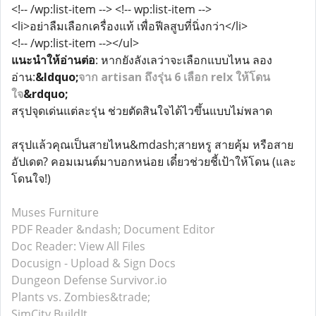
<!-- /wp:list-item --> <!-- wp:list-item -->
<li>อย่าลืมเลือกเครื่องแท้ เพื่อฟีลสูบที่นิ่งกว่า</li>
<!-- /wp:list-item --></ul>
แนะนำให้อ่านต่อ
: หากยังลังเลว่าจะเลือกแบบไหน ลอง
อ่าน:
&ldquo;
จาก artisan ถึงรุ่น 6 เลือก relx ให้โดน
ใจ
&rdquo;
สรุปจุดเด่นแต่ละรุ่น ช่วยตัดสินใจได้ไวขึ้นแบบไม่พลาด
สรุปแล้วคุณเป็นสายไหน&mdash;สายหรู สายคุ้ม หรือสาย
อัปเดต? คอมเมนต์มาบอกหน่อย เดี๋ยวช่วยชี้เป้าให้โดน (และ
โดนใจ!)
Muses Furniture
PDF Reader &ndash; Document Editor
Doc Reader: View All Files
Docusign - Upload & Sign Docs
Dungeon Defense Survivor.io
Plants vs. Zombies&trade;
SimCity BuildIt