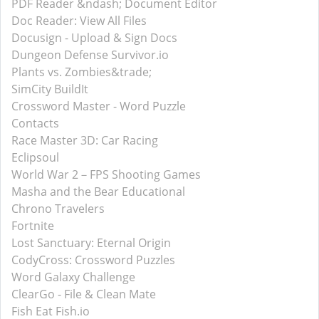
PDF Reader &ndash; Document Editor
Doc Reader: View All Files
Docusign - Upload & Sign Docs
Dungeon Defense Survivor.io
Plants vs. Zombies&trade;
SimCity BuildIt
Crossword Master - Word Puzzle
Contacts
Race Master 3D: Car Racing
Eclipsoul
World War 2－FPS Shooting Games
Masha and the Bear Educational
Chrono Travelers
Fortnite
Lost Sanctuary: Eternal Origin
CodyCross: Crossword Puzzles
Word Galaxy Challenge
ClearGo - File & Clean Mate
Fish Eat Fish.io