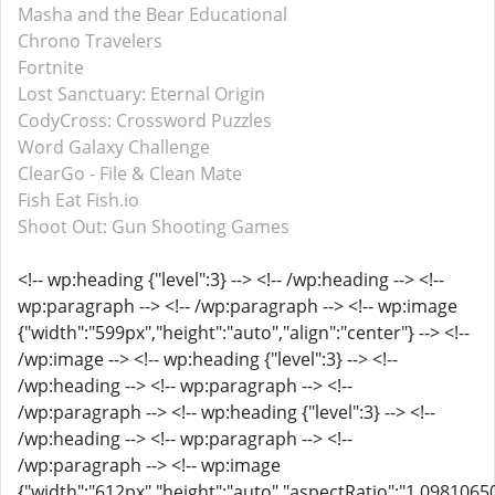
Masha and the Bear Educational
Chrono Travelers
Fortnite
Lost Sanctuary: Eternal Origin
CodyCross: Crossword Puzzles
Word Galaxy Challenge
ClearGo - File & Clean Mate
Fish Eat Fish.io
Shoot Out: Gun Shooting Games
<!-- wp:heading {"level":3} --> <!-- /wp:heading --> <!--
wp:paragraph --> <!-- /wp:paragraph --> <!-- wp:image
{"width":"599px","height":"auto","align":"center"} --> <!--
/wp:image --> <!-- wp:heading {"level":3} --> <!--
/wp:heading --> <!-- wp:paragraph --> <!--
/wp:paragraph --> <!-- wp:heading {"level":3} --> <!--
/wp:heading --> <!-- wp:paragraph --> <!--
/wp:paragraph --> <!-- wp:image
{"width":"612px","height":"auto","aspectRatio":"1.0981065