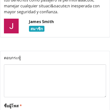
tus derechos como pasajero te permitir&aacute;
manejar cualquier situaci&oacute;n inesperada con
mayor seguridad y confianza.
James Smith
สมาชิก
ตอบกระทู้
ชื่อผู้โพส
*