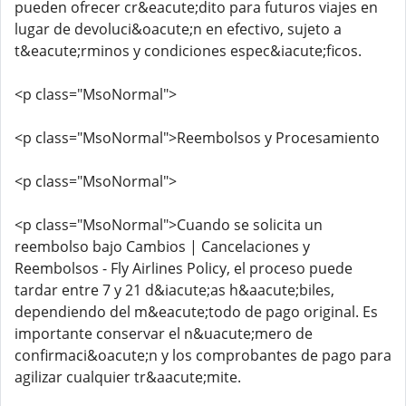
pueden ofrecer cr&eacute;dito para futuros viajes en
lugar de devoluci&oacute;n en efectivo, sujeto a
t&eacute;rminos y condiciones espec&iacute;ficos.
<p class="MsoNormal">
<p class="MsoNormal">Reembolsos y Procesamiento
<p class="MsoNormal">
<p class="MsoNormal">Cuando se solicita un
reembolso bajo Cambios | Cancelaciones y
Reembolsos - Fly Airlines Policy, el proceso puede
tardar entre 7 y 21 d&iacute;as h&aacute;biles,
dependiendo del m&eacute;todo de pago original. Es
importante conservar el n&uacute;mero de
confirmaci&oacute;n y los comprobantes de pago para
agilizar cualquier tr&aacute;mite.