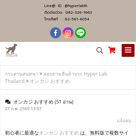
Line@ ID :
@hyperlabth
ติดต่อด่วน :
082-326-1663
โทรศัพท์ :
02-561-4054
กระดานสนทนา
>
สอบถามสินค้าจาก Hyper Lab
Thailand
>
オンカジ おすすめ
オンカジ おすすめ
(51 อ่าน)
27 ก.พ. 2569 13:07
แจ้งลบ
初心者に最適な
オンカジ おすすめ
は、無料版で複数サイ