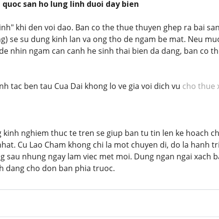
quoc san ho lung linh duoi day bien
inh" khi den voi dao. Ban co the thue thuyen ghep ra bai san
ing) se su dung kinh lan va ong tho de ngam be mat. Neu mu
i de nhin ngam can canh he sinh thai bien da dang, ban co t
h tac ben tau Cua Dai khong lo ve gia voi dich vu
cho thue x
kinh nghiem thuc te tren se giup ban tu tin len ke hoach c
nhat. Cu Lao Cham khong chi la mot chuyen di, do la hanh tr
ng sau nhung ngay lam viec met moi. Dung ngan ngai xach ba 
nh dang cho don ban phia truoc.