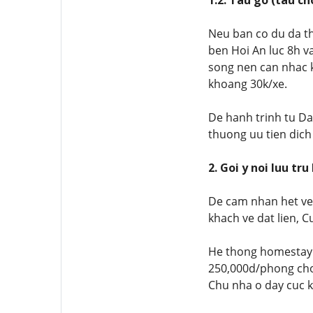
1.2. Tau go (tau c
Neu ban co du da tho
ben Hoi An luc 8h va
song nen can nhac k
khoang 30k/xe.
De hanh trinh tu Da
thuong uu tien dich
2. Goi y noi luu tr
De cam nhan het ve
khach ve dat lien, C
He thong homestay v
250,000d/phong cho 
Chu nha o day cuc ky