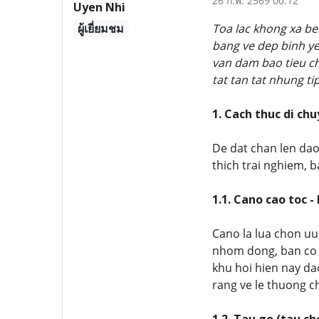
26 ก.พ. 2569 00:12
Uyen Nhi
ผู้เยี่ยมชม
Toa lac khong xa be
bang ve dep binh y
van dam bao tieu chi
tat tan tat nhung t
1. Cach thuc di ch
De dat chan len dao
thich trai nghiem, 
1.1. Cano cao toc 
Cano la lua chon uu
nhom dong, ban co t
khu hoi hien nay da
rang ve le thuong c