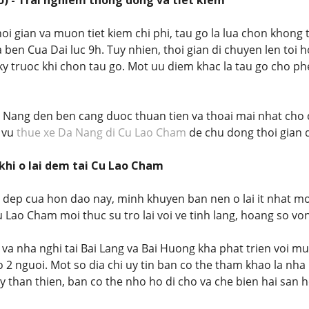
ho) - Trai nghiem thong dong va tiet kiem
i gian va muon tiet kiem chi phi, tau go la lua chon khong to
 ben Cua Dai luc 9h. Tuy nhien, thoi gian di chuyen len toi 
y truoc khi chon tau go. Mot uu diem khac la tau go cho p
 Nang den ben cang duoc thuan tien va thoai mai nhat cho 
 vu
thue xe Da Nang di Cu Lao Cham
de chu dong thoi gian d
u khi o lai dem tai Cu Lao Cham
 dep cua hon dao nay, minh khuyen ban nen o lai it nhat m
u Lao Cham moi thuc su tro lai voi ve tinh lang, hoang so vo
a nha nghi tai Bai Lang va Bai Huong kha phat trien voi muc
2 nguoi. Mot so dia chi uy tin ban co the tham khao la nha
 than thien, ban co the nho ho di cho va che bien hai san h