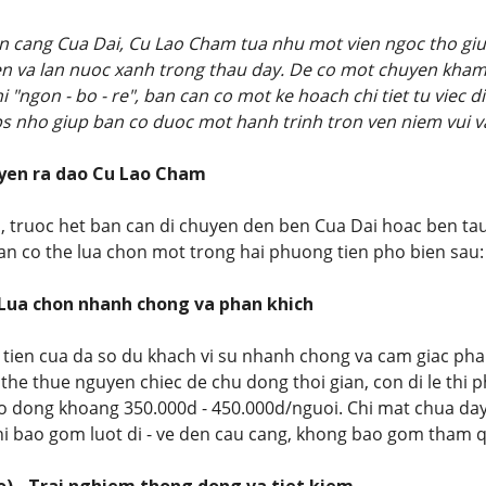
n cang Cua Dai, Cu Lao Cham tua nhu mot vien ngoc tho giua
en va lan nuoc xanh trong thau day. De co mot chuyen kham
 "ngon - bo - re", ban can co mot ke hoach chi tiet tu viec 
ips nho giup ban co duoc mot hanh trinh tron ven niem vui v
uyen ra dao Cu Lao Cham
, truoc het ban can di chuyen den ben Cua Dai hoac ben tau
ban co the lua chon mot trong hai phuong tien pho bien sau:
- Lua chon nhanh chong va phan khich
 tien cua da so du khach vi su nhanh chong va cam giac pha
he thue nguyen chiec de chu dong thoi gian, con di le thi p
o dong khoang 350.000d - 450.000d/nguoi. Chi mat chua day 
hi bao gom luot di - ve den cau cang, khong bao gom tham 