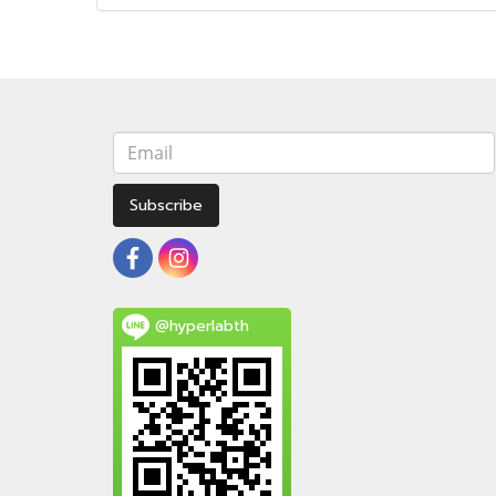
Subscribe
@hyperlabth