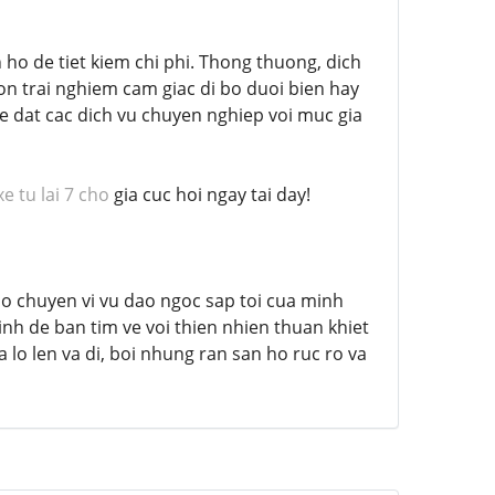
 ho de tiet kiem chi phi. Thong thuong, dich
on trai nghiem cam giac di bo duoi bien hay
he dat cac dich vu chuyen nghiep voi muc gia
e tu lai 7 cho
gia cuc hoi ngay tai day!
ho chuyen vi vu dao ngoc sap toi cua minh
inh de ban tim ve voi thien nhien thuan khiet
lo len va di, boi nhung ran san ho ruc ro va