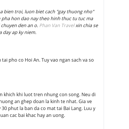
 bien troi, luon biet cach "gay thuong nho"
 pha hon dao nay theo hinh thuc tu tuc ma
di chuyen den an o.
Phan Van Travel
xin chia se
a day ap ky niem.
 tai pho co Hoi An. Tuy vao ngan sach va so
n khich khi luot tren nhung con song. Neu di
huong an ghep doan la kinh te nhat. Gia ve
30 phut la ban da co mat tai Bai Lang. Luu y
quan cac bai khac hay an uong.