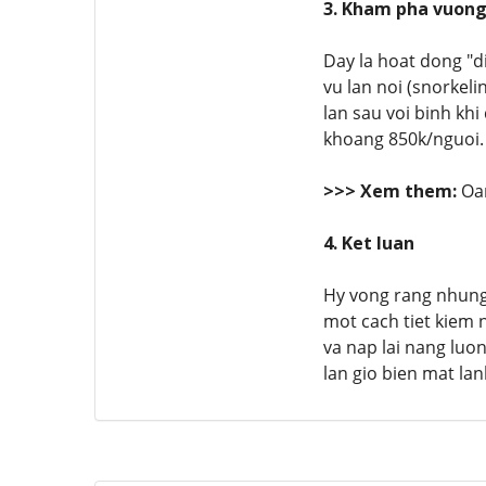
3. Kham pha vuong 
Day la hoat dong "d
vu lan noi (snorkel
lan sau voi binh kh
khoang 850k/nguoi.
>>> Xem them:
Oan
4. Ket luan
Hy vong rang nhung 
mot cach tiet kiem 
va nap lai nang luo
lan gio bien mat la