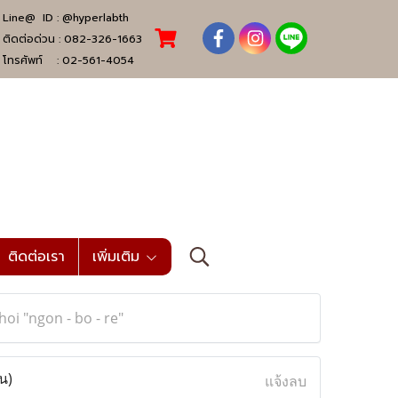
Line@ ID :
@hyperlabth
ติดต่อด่วน :
082-326-1663
โทรศัพท์ :
02-561-4054
ติดต่อเรา
เพิ่มเติม
oi "ngon - bo - re"
น)
แจ้งลบ