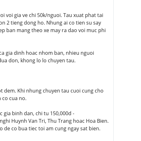
i voi gia ve chi 50k/nguoi. Tau xuat phat tai
hon 2 tieng dong ho. Nhung ai co tien su say
hep ban mang theo xe may ra dao voi muc phi
ca gia dinh hoac nhom ban, nhieu nguoi
ua don, khong lo lo chuyen tau.
ot dem. Khi nhung chuyen tau cuoi cung cho
n co cua no.
 gia binh dan, chi tu 150,000d -
 nghi Huynh Van Tri, Thu Trang hoac Hoa Bien.
o de co bua tiec toi am cung ngay sat bien.