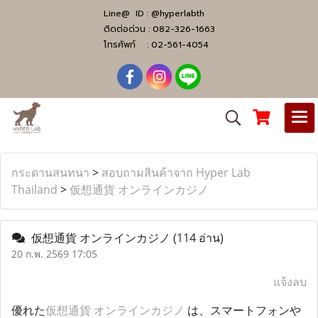
Line@ ID :
@hyperlabth
ติดต่อด่วน :
082-326-1663
โทรศัพท์ :
02-561-4054
กระดานสนทนา
>
สอบถามสินค้าจาก Hyper Lab
Thailand
>
仮想通貨 オンラインカジノ
仮想通貨 オンラインカジノ
(114 อ่าน)
20 ก.พ. 2569 17:05
แจ้งลบ
優れた
仮想通貨 オンラインカジノ
は、スマートフォンや