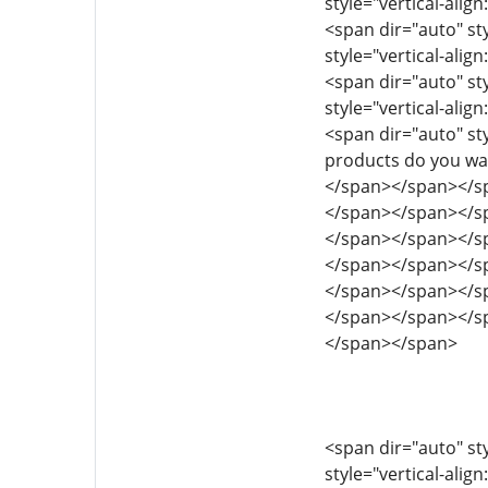
style="vertical-align
<span dir="auto" sty
style="vertical-align
<span dir="auto" sty
style="vertical-align
<span dir="auto" sty
products do you w
</span></span></s
</span></span></s
</span></span></s
</span></span></s
</span></span></s
</span></span></s
</span></span>
<span dir="auto" sty
style="vertical-align