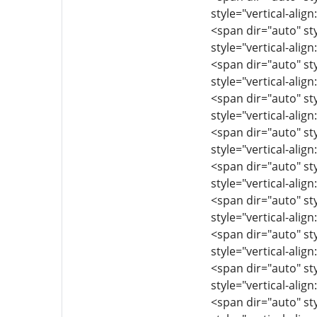
style="vertical-align
<span dir="auto" sty
style="vertical-align
<span dir="auto" sty
style="vertical-align
<span dir="auto" sty
style="vertical-align
<span dir="auto" sty
style="vertical-align
<span dir="auto" sty
style="vertical-align
<span dir="auto" sty
style="vertical-align
<span dir="auto" sty
style="vertical-align
<span dir="auto" sty
style="vertical-align
<span dir="auto" sty