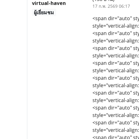
virtual-haven
17 ก.พ. 2569 06:17
ผู้เยี่ยมชม
<span dir="auto" sty
style="vertical-align
<span dir="auto" sty
style="vertical-align
<span dir="auto" sty
style="vertical-align
<span dir="auto" sty
style="vertical-align
<span dir="auto" sty
style="vertical-align
<span dir="auto" sty
style="vertical-align
<span dir="auto" sty
style="vertical-align
<span dir="auto" sty
style="vertical-align
<span dir="auto" sty