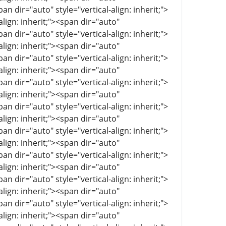
pan dir="auto" style="vertical-align: inherit;">
align: inherit;"><span dir="auto"
pan dir="auto" style="vertical-align: inherit;">
align: inherit;"><span dir="auto"
pan dir="auto" style="vertical-align: inherit;">
align: inherit;"><span dir="auto"
pan dir="auto" style="vertical-align: inherit;">
align: inherit;"><span dir="auto"
pan dir="auto" style="vertical-align: inherit;">
align: inherit;"><span dir="auto"
pan dir="auto" style="vertical-align: inherit;">
align: inherit;"><span dir="auto"
pan dir="auto" style="vertical-align: inherit;">
align: inherit;"><span dir="auto"
pan dir="auto" style="vertical-align: inherit;">
align: inherit;"><span dir="auto"
pan dir="auto" style="vertical-align: inherit;">
align: inherit;"><span dir="auto"