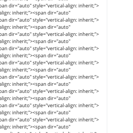
pan dir="auto" style="vertical-align: inherit;">
align: inherit;"><span dir="auto"
pan dir="auto" style="vertical-align: inherit;">
align: inherit;"><span dir="auto"
pan dir="auto" style="vertical-align: inherit;">
align: inherit;"><span dir="auto"
pan dir="auto" style="vertical-align: inherit;">
align: inherit;"><span dir="auto"
pan dir="auto" style="vertical-align: inherit;">
align: inherit;"><span dir="auto"
pan dir="auto" style="vertical-align: inherit;">
align: inherit;"><span dir="auto"
pan dir="auto" style="vertical-align: inherit;">
align: inherit;"><span dir="auto"
pan dir="auto" style="vertical-align: inherit;">
align: inherit;"><span dir="auto"
pan dir="auto" style="vertical-align: inherit;">
align: inherit;"><span dir="auto"