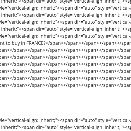
: inherit;"><span dir="auto" style="vertical-align: inherit;"><s
le="vertical-align: inherit;"><span dir="auto" style="vertical-
: inherit;"><span dir="auto" style="vertical-align: inherit;"><s
le="vertical-align: inherit;"><span dir="auto" style="vertical-
: inherit;"><span dir="auto" style="vertical-align: inherit;"><s
le="vertical-align: inherit;"><span dir="auto" style="vertical
ant to buy in FRANCE?</span></span></span></span></sp
pan></span></span></span></span></span></span></spa
pan></span></span></span></span></span></span></spa
pan></span></span></span></span></span></span></spa
pan></span></span></span></span></span></span></spa
pan></span></span></span></span></span></span></spa
pan></span></span></span></span></span></span></spa
le="vertical-align: inherit;"><span dir="auto" style="vertical-
: inherit;"><span dir="auto" style="vertical-align: inherit;"><s