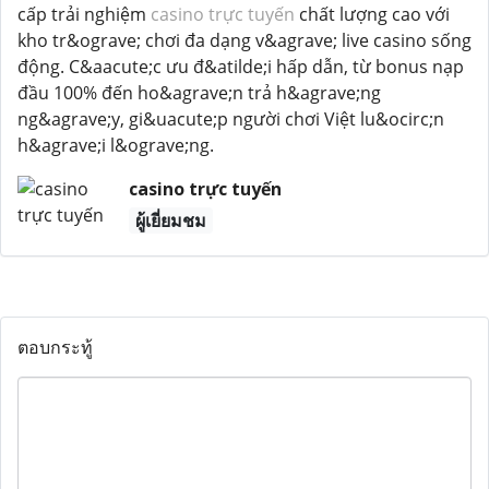
cấp trải nghiệm
casino trực tuyến
chất lượng cao với
kho tr&ograve; chơi đa dạng v&agrave; live casino sống
động. C&aacute;c ưu đ&atilde;i hấp dẫn, từ bonus nạp
đầu 100% đến ho&agrave;n trả h&agrave;ng
ng&agrave;y, gi&uacute;p người chơi Việt lu&ocirc;n
h&agrave;i l&ograve;ng.
casino trực tuyến
ผู้เยี่ยมชม
ตอบกระทู้