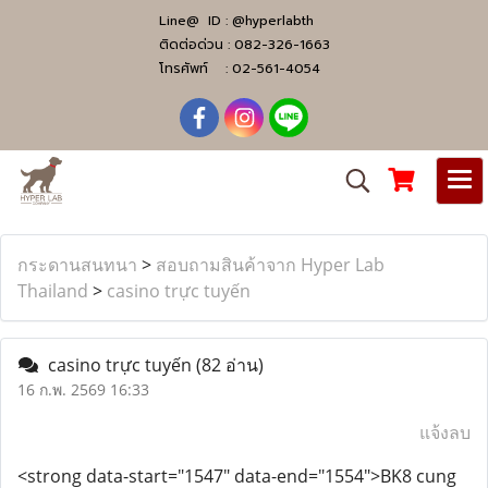
Line@ ID :
@hyperlabth
ติดต่อด่วน :
082-326-1663
โทรศัพท์ :
02-561-4054
กระดานสนทนา
>
สอบถามสินค้าจาก Hyper Lab
Thailand
>
casino trực tuyến
casino trực tuyến
(82 อ่าน)
16 ก.พ. 2569 16:33
แจ้งลบ
<strong data-start="1547" data-end="1554">BK8 cung