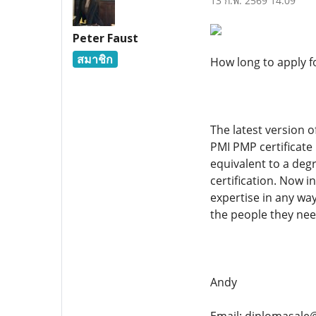
13 ก.พ. 2569 14:09
Peter Faust
สมาชิก
How long to apply f
The latest version o
PMI PMP certificate 
equivalent to a de
certification. Now 
expertise in any way
the people they nee
Andy