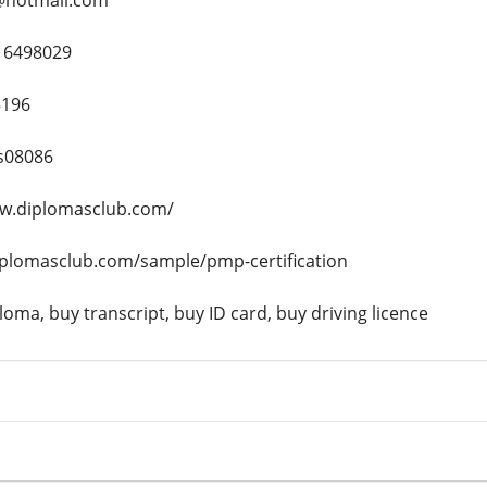
@hotmail.com
16498029
5196
s08086
ww.diplomasclub.com/
diplomasclub.com/sample/pmp-certification
oma, buy transcript, buy ID card, buy driving licence