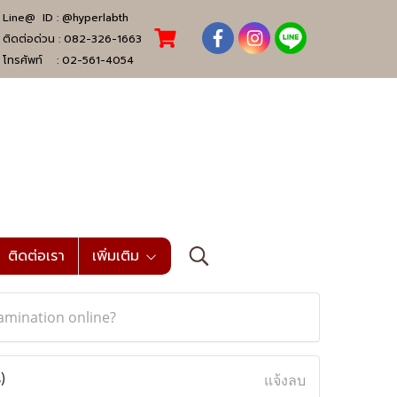
Line@ ID :
@hyperlabth
ติดต่อด่วน :
082-326-1663
โทรศัพท์ :
02-561-4054
ติดต่อเรา
เพิ่มเติม
xamination online?
)
แจ้งลบ