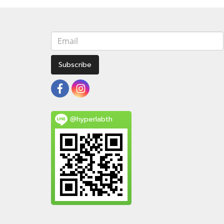
Subscribe
@hyperlabth