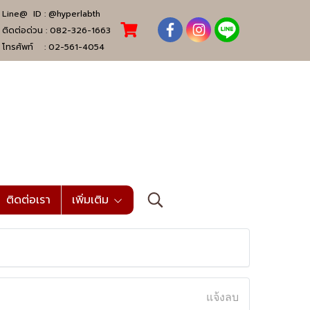
Line@ ID :
@hyperlabth
ติดต่อด่วน :
082-326-1663
โทรศัพท์ :
02-561-4054
ติดต่อเรา
เพิ่มเติม
แจ้งลบ