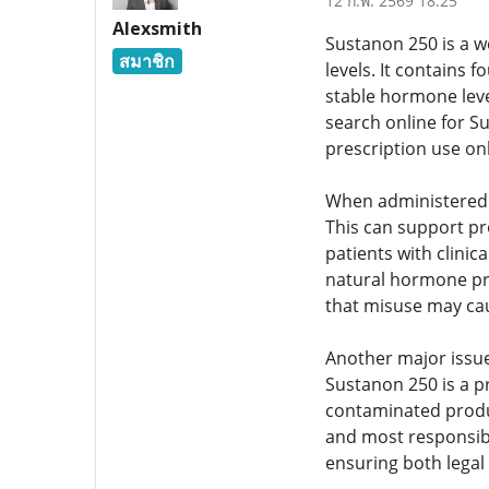
12 ก.พ. 2569 18:25
Alexsmith
Sustanon 250 is a w
สมาชิก
levels. It contains 
stable hormone leve
search online for S
prescription use on
When administered
This can support pro
patients with clini
natural hormone pr
that misuse may cau
Another major issue 
Sustanon 250 is a p
contaminated produc
and most responsibl
ensuring both legal