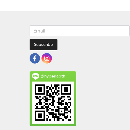
Subscribe
@hyperlabth