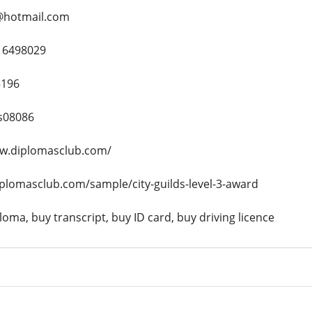
@hotmail.com
16498029
5196
s08086
ww.diplomasclub.com/
iplomasclub.com/sample/city-guilds-level-3-award
oma, buy transcript, buy ID card, buy driving licence