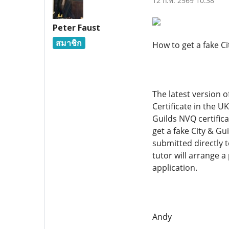
12 ก.พ. 2569 10:38
Peter Faust
สมาชิก
How to get a fake Ci
The latest version o
Certificate in the U
Guilds NVQ certifica
get a fake City & Gu
submitted directly t
tutor will arrange a
application.
Andy